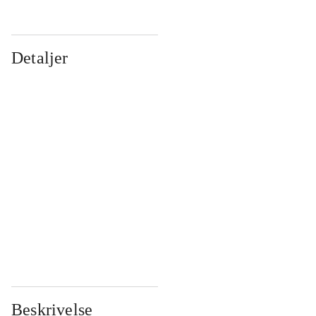
Detaljer
...
...
...
...
...
...
...
...
...
...
...
...
Beskrivelse