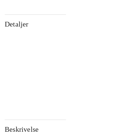
Detaljer
...
...
...
...
...
...
...
...
...
...
...
...
Beskrivelse