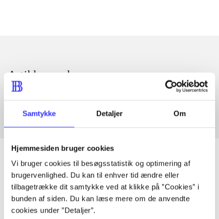
Artikler med samme emner
Fra
Samtykke
Detaljer
Om
Hjemmesiden bruger cookies
Vi bruger cookies til besøgsstatistik og optimering af
brugervenlighed. Du kan til enhver tid ændre eller
Artikler
tilbagetrække dit samtykke ved at klikke på ”Cookies” i
bunden af siden. Du kan læse mere om de anvendte
Alle registrerede artikler fordelt på udgivelser
cookies under ”Detaljer”.