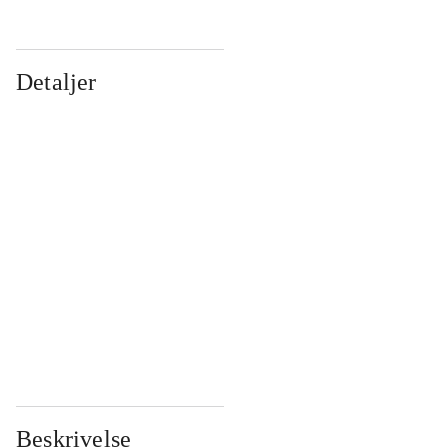
Detaljer
...
...
...
...
...
...
...
...
...
...
...
...
Beskrivelse