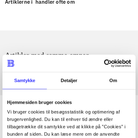
Artiklerne i
handler ofte om
Artikler med samme emner
Fra
Samtykke
Detaljer
Om
Hjemmesiden bruger cookies
Vi bruger cookies til besøgsstatistik og optimering af
brugervenlighed. Du kan til enhver tid ændre eller
Artikler
tilbagetrække dit samtykke ved at klikke på ”Cookies” i
Alle registrerede artikler fordelt på udgivelser
bunden af siden. Du kan læse mere om de anvendte