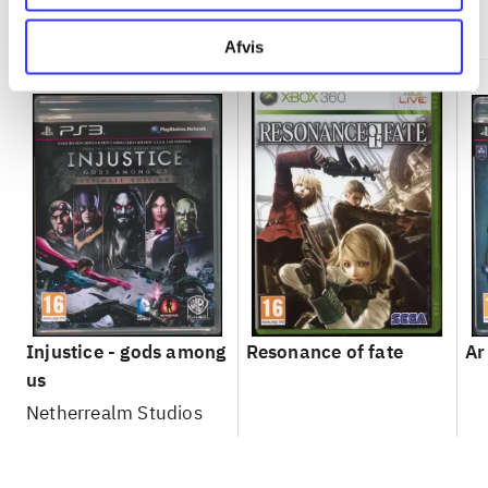
Minder om
Afvis
Injustice - gods among
Resonance of fate
Ar
us
Netherrealm Studios