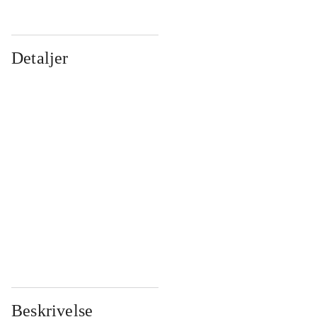
Detaljer
...
...
...
...
...
...
...
...
...
...
...
...
Beskrivelse