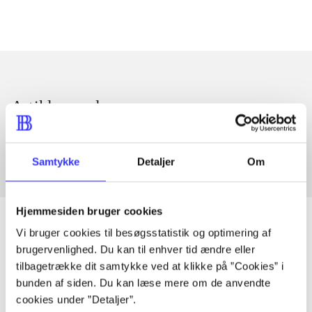
Artikler med samme emner
Fra
Samtykke
Detaljer
Om
Hjemmesiden bruger cookies
Vi bruger cookies til besøgsstatistik og optimering af
brugervenlighed. Du kan til enhver tid ændre eller
Artikler
tilbagetrække dit samtykke ved at klikke på ”Cookies” i
bunden af siden. Du kan læse mere om de anvendte
Alle registrerede artikler fordelt på udgivelser
cookies under ”Detaljer”.