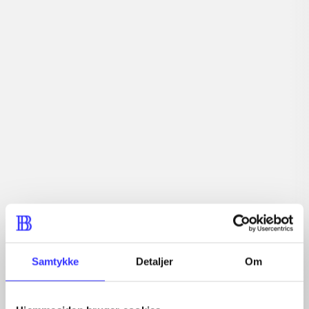
Tidsskrift
Artiklerne i
handler ofte om
Artikler med samme emner
Fra
Samtykke
Detaljer
Om
Artikler