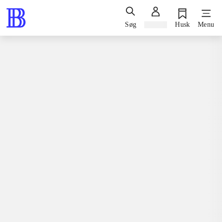
Søg
Log ind
Husk
Menu
Spil / computerspil
Playstation 3, 2012
Way of the samurai 4