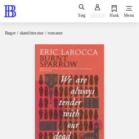
Søg
Log ind
Husk
Menu
Bøger / skønlitteratur / romaner