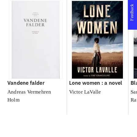
Feedback
Vandene falder
Lone women : a novel
Bl
Andreas Vermehren
Victor LaValle
Sa
Holm
Ra