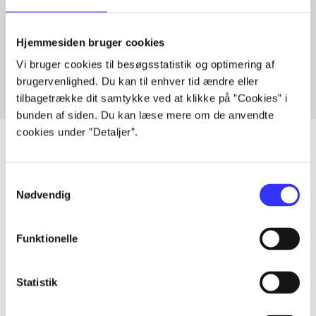
Artikler med samme emner
Hjemmesiden bruger cookies
Fra
Vi bruger cookies til besøgsstatistik og optimering af
brugervenlighed. Du kan til enhver tid ændre eller
tilbagetrække dit samtykke ved at klikke på ”Cookies” i
bunden af siden. Du kan læse mere om de anvendte
cookies under ”Detaljer”.
Samtykkevalg
Artikler
Nødvendig
Alle registrerede artikler fordelt på udgivelser
Funktionelle
...
Statistik
...