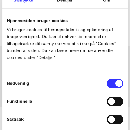
lorem ipsum dolor sit amet ...
Tidsskrift
Artiklerne i
handler ofte om
Hjemmesiden bruger cookies
Vi bruger cookies til besøgsstatistik og optimering af
brugervenlighed. Du kan til enhver tid ændre eller
tilbagetrække dit samtykke ved at klikke på ”Cookies” i
bunden af siden. Du kan læse mere om de anvendte
cookies under ”Detaljer”.
Artikler med samme emner
Fra
Samtykkevalg
Nødvendig
Funktionelle
Statistik