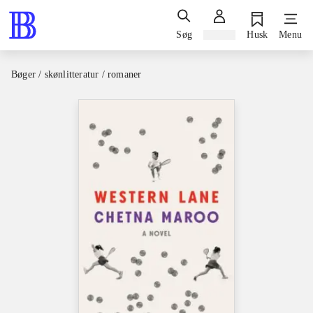
Søg
Log ind
Husk
Menu
Bøger / skønlitteratur / romaner