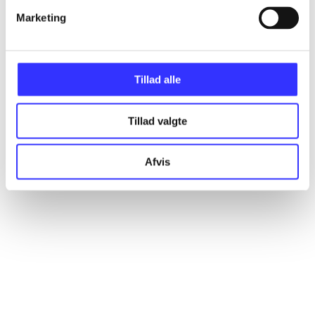
Artikler
Marketing
Alle registrerede artikler fordelt på udgivelser
...
Tillad alle
...
Tillad valgte
Afvis
...
...
...