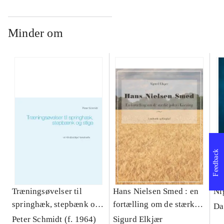
Minder om
Feedback
Træningsøvelser til
Hans Nielsen Smed : en
Ni
springhæk, stepbænk og
fortælling om de stærke
Da
stige
jyder i Korning
Peter Schmidt (f. 1964)
Sigurd Elkjær