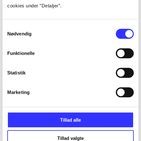
cookies under ”Detaljer”.
Artikler
Samtykkevalg
Alle registrerede artikler fordelt på udgivelser
Nødvendig
...
Funktionelle
...
Statistik
...
Marketing
...
Tillad alle
...
Tillad valgte