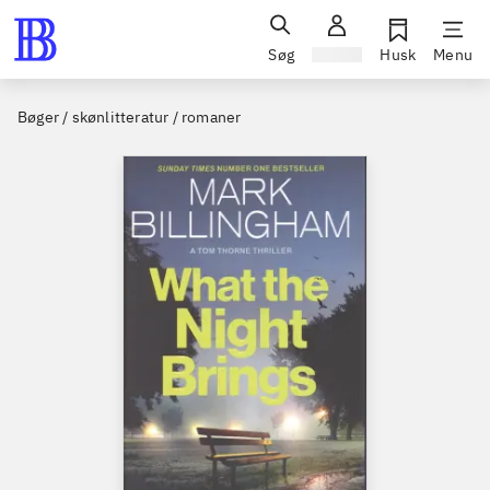
Søg
Log ind
Husk
Menu
Bøger / skønlitteratur / romaner