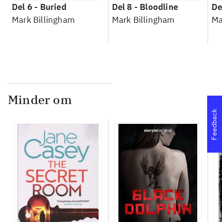
Del 6 -
Buried
Del 8 -
Bloodline
De
Mark Billingham
Mark Billingham
Ma
Minder om
Feedback