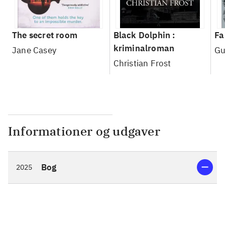
The secret room
Black Dolphin :
Fa
kriminalroman
Jane Casey
Gu
Christian Frost
Informationer og udgaver
Bog
2025