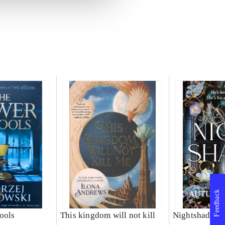
Feedback
ools
This kingdom will not kill
Nightshade