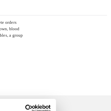
ete orders
down, blood
bles, a group