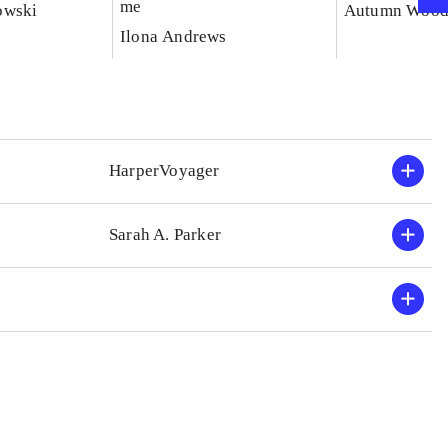
me
owski
Autumn Wood
Ilona Andrews
HarperVoyager
Sarah A. Parker