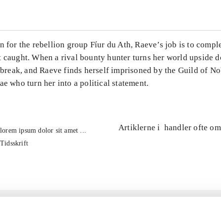
n for the rebellion group Fíur du Ath, Raeve’s job is to compl
t caught. When a rival bounty hunter turns her world upside 
s break, and Raeve finds herself imprisoned by the Guild of No
ae who turn her into a political statement.
Artiklerne i
handler ofte om
lorem ipsum dolor sit amet ...
Tidsskrift