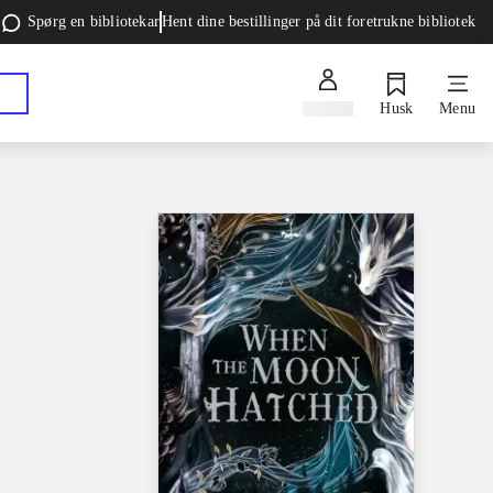
Spørg en bibliotekar
Hent dine bestillinger på dit foretrukne bibliotek
Log ind
Husk
Menu