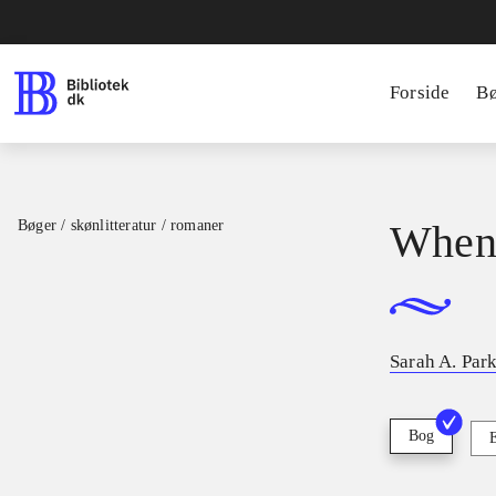
Forside
B
Bøger / skønlitteratur / romaner
When 
Sarah A. Par
Bog