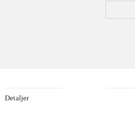
Detaljer
...
...
...
...