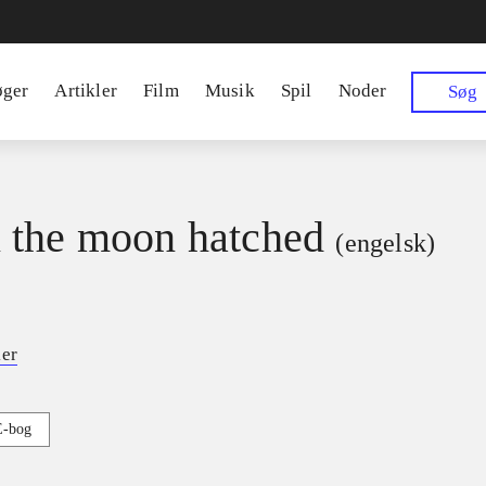
øger
Artikler
Film
Musik
Spil
Noder
Søg
the moon hatched
(engelsk)
ker
E-bog