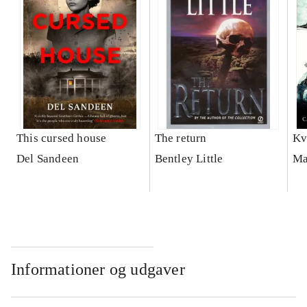
This cursed house
The return
Kv
Del Sandeen
Bentley Little
Ma
Informationer og udgaver