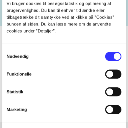
heste
børnebøger
ridning
hestesygdomme
vokal
Vi bruger cookies til besøgsstatistik og optimering af
brugervenlighed. Du kan til enhver tid ændre eller
tilbagetrække dit samtykke ved at klikke på ”Cookies” i
bunden af siden. Du kan læse mere om de anvendte
cookies under ”Detaljer”.
Samtykkevalg
Tidsskrift
Nødvendig
Artiklen er en del af
Funktionelle
lorem ipsum dolor sit amet ...
Tidsskrift
Statistik
Artiklerne i
handler ofte om
Marketing