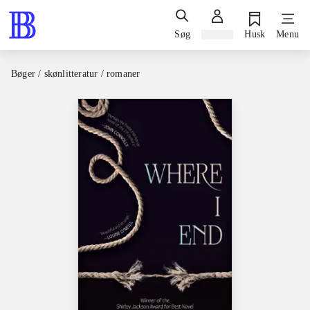
Søg
Log ind
Husk
Menu
Bøger / skønlitteratur / romaner