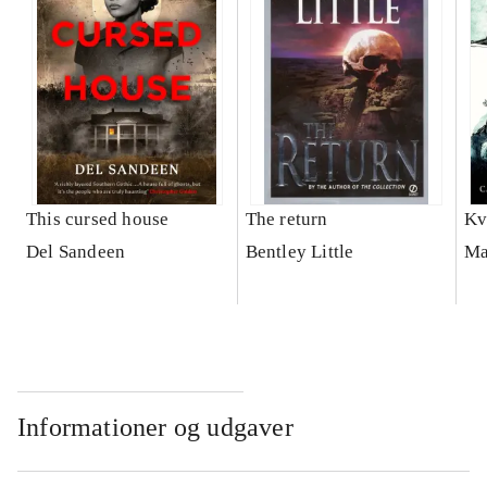
This cursed house
The return
Kv
Del Sandeen
Bentley Little
Ma
Informationer og udgaver