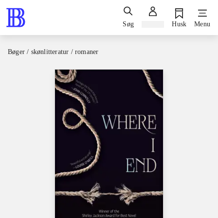
Søg
Log ind
Husk
Menu
Bøger / skønlitteratur / romaner