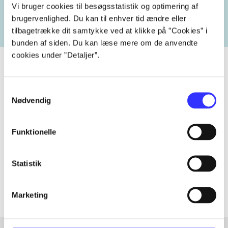
heste
børnebøger
ridning
hestesygdomme
vokal
Vi bruger cookies til besøgsstatistik og optimering af
brugervenlighed. Du kan til enhver tid ændre eller
tilbagetrække dit samtykke ved at klikke på ”Cookies” i
bunden af siden. Du kan læse mere om de anvendte
cookies under ”Detaljer”.
Samtykkevalg
Tidsskrift
Nødvendig
Artiklen er en del af
Funktionelle
lorem ipsum dolor sit amet ...
Tidsskrift
Statistik
Artiklerne i
handler ofte om
Marketing