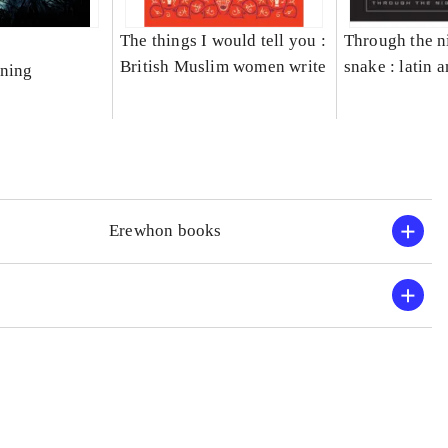
The things I would tell you :
Through the ni
British Muslim women write
snake : latin 
nning
horror stories
Erewhon books