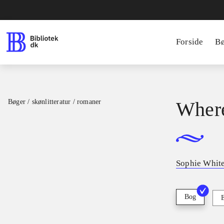
Forside
B
Bøger / skønlitteratur / romaner
Where
Sophie Whit
Bog