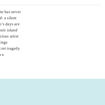
he has never
d: a silent
n’s days are
heir island
ious artist
nings
cret tragedy
h a