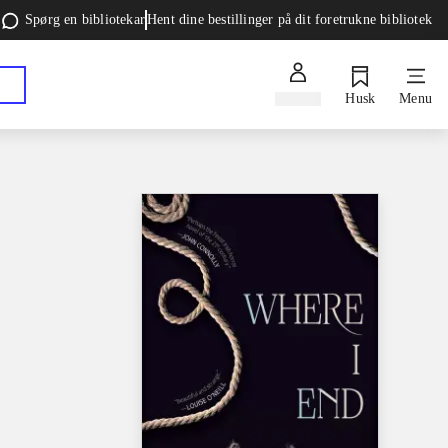
Spørg en bibliotekar
Hent dine bestillinger på dit foretrukne bibliotek
Log ind
Husk
Menu