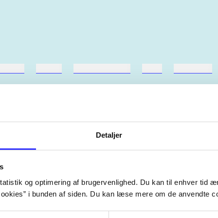
ebøger
ridning
hestesygdomme
vokal
sygdomme
Detaljer
Artiklerne i
handler ofte om
lorem ipsum dolor sit amet ...
s
Tidsskrift
atistik og optimering af brugervenlighed. Du kan til enhver tid æn
ookies” i bunden af siden. Du kan læse mere om de anvendte co