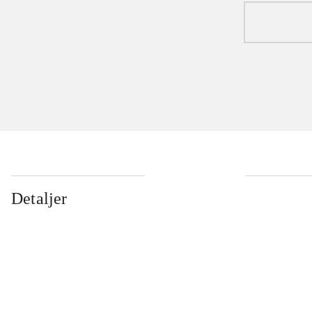
Detaljer
...
...
...
...