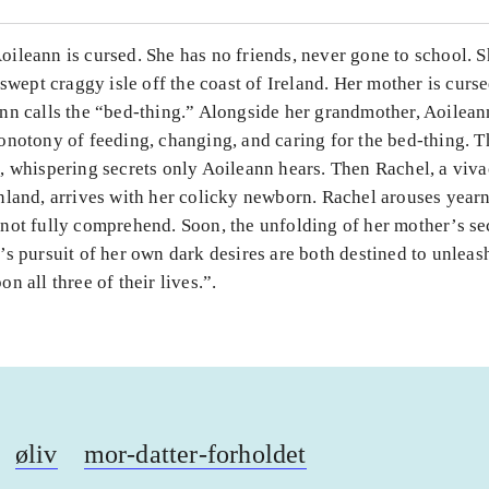
ileann is cursed. She has no friends, never gone to school. S
dswept craggy isle off the coast of Ireland. Her mother is curse
nn calls the “bed-thing.” Alongside her grandmother, Aoilean
notony of feeding, changing, and caring for the bed-thing. T
 whispering secrets only Aoileann hears. Then Rachel, a vivac
nland, arrives with her colicky newborn. Rachel arouses year
not fully comprehend. Soon, the unfolding of her mother’s se
s pursuit of her own dark desires are both destined to unleas
n all three of their lives.”.
øliv
mor-datter-forholdet