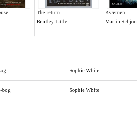
ouse
The return
Kværnen
Bentley Little
Martin Schjö
Bog
Sophie White
-bog
Sophie White