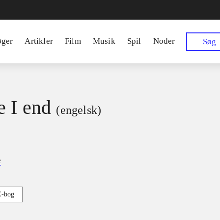
øger
Artikler
Film
Musik
Spil
Noder
Søg
 I end
(engelsk)
e
E-bog