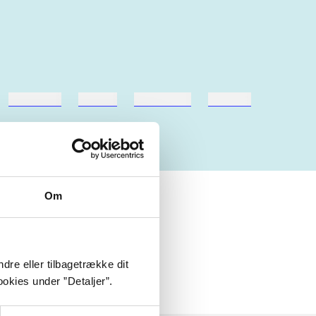
hestesport
træning
skolebøger
hesteavl
Om
dre eller tilbagetrække dit
okies under ”Detaljer”.