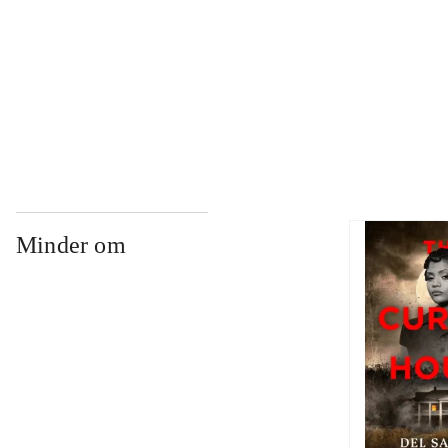
...
...
Minder om