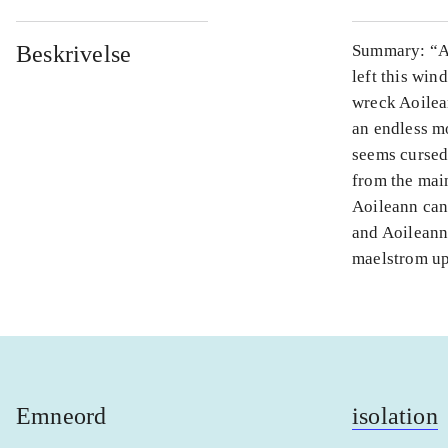
Beskrivelse
Summary: “Ao
left this win
wreck Aoilea
an endless mo
seems cursed,
from the mai
Aoileann can
and Aoileann’
maelstrom upo
Emneord
isolation