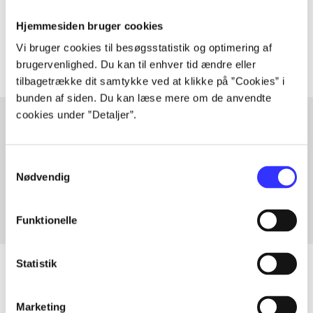
Tidsskrift
Hjemmesiden bruger cookies
Artiklerne i
handler ofte om
Vi bruger cookies til besøgsstatistik og optimering af
brugervenlighed. Du kan til enhver tid ændre eller
tilbagetrække dit samtykke ved at klikke på ”Cookies” i
bunden af siden. Du kan læse mere om de anvendte
cookies under ”Detaljer”.
Artikler med samme emner
Samtykkevalg
Fra
Nødvendig
Funktionelle
Statistik
Marketing
Artikler