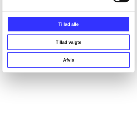
Alle registrerede artikler fordelt på udgivelser
Tillad alle
...
Tillad valgte
...
Afvis
...
...
...