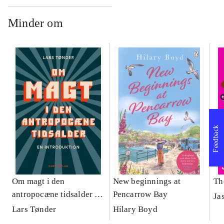
Minder om
Feedback
Om magt i den
New beginnings at
Th
antropocæne tidsalder :
Pencarrow Bay
Ja
en introduktion
Lars Tønder
Hilary Boyd