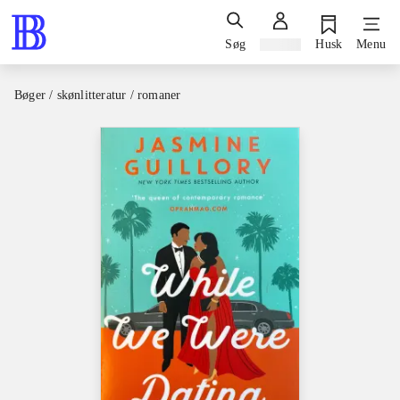
Søg
Log ind
Husk
Menu
Bøger / skønlitteratur / romaner