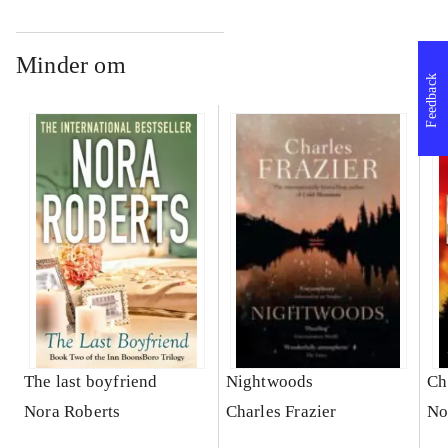
Minder om
Feedback
The last boyfriend
Nightwoods
Ch
Nora Roberts
Charles Frazier
No