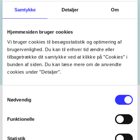
New England
Samtykke
Detaljer
Om
Hjemmesiden bruger cookies
Vi bruger cookies til besøgsstatistik og optimering af
Lignende emneord
brugervenlighed. Du kan til enhver tid ændre eller
tilbagetrække dit samtykke ved at klikke på ”Cookies” i
heste
børnebøger
ridning
hestesygdomme
vokal
bunden af siden. Du kan læse mere om de anvendte
cookies under ”Detaljer”.
Samtykkevalg
Nødvendig
Tidsskrift
Funktionelle
Artiklen er en del af
Statistik