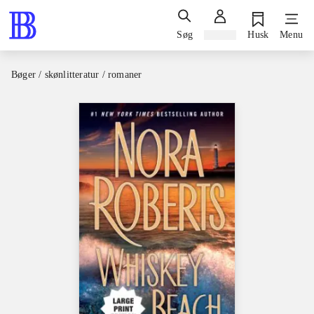
Søg
Log ind
Husk
Menu
Bøger / skønlitteratur / romaner