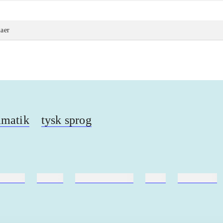
I
aer
mmatik
tysk sprog
ebøger
ridning
hestesygdomme
vokal
sygdomme