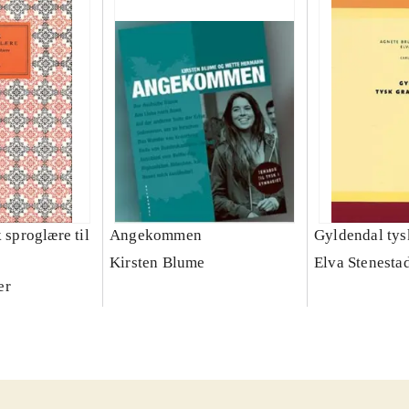
k sproglære til
Angekommen
Gyldendal ty
Kirsten Blume
Elva Stenesta
er