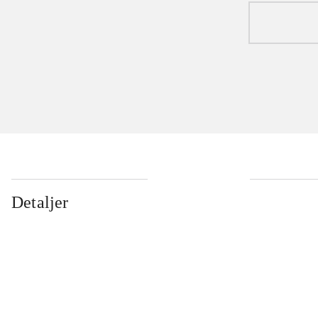
Detaljer
...
...
...
...