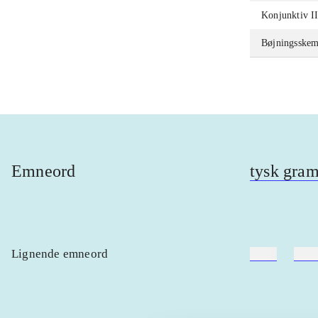
Konjunktiv I
Bøjningsskem
Emneord
tysk gra
Lignende emneord
heste
børn