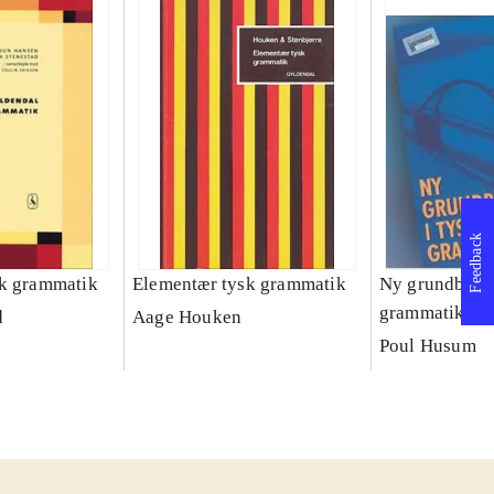
Feedback
sk grammatik
Elementær tysk grammatik
Ny grundbog i
grammatik
d
Aage Houken
Poul Husum