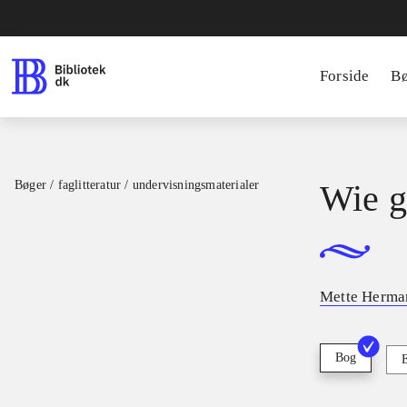
Forside
B
Bøger / faglitteratur / undervisningsmaterialer
Wie g
Mette Herma
Bog