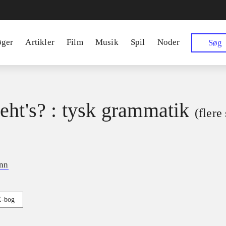
øger
Artikler
Film
Musik
Spil
Noder
Søg
eht's? : tysk grammatik
(flere
nn
E-bog