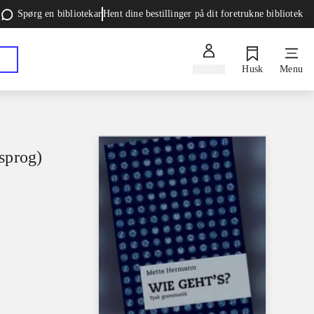
Spørg en bibliotekar
Hent dine bestillinger på dit foretrukne bibliotek
Log ind
Husk
Menu
 sprog)