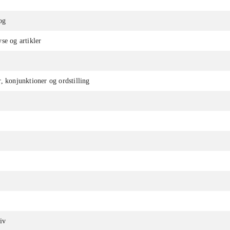
og
se og artikler
, konjunktioner og ordstilling
r
iv