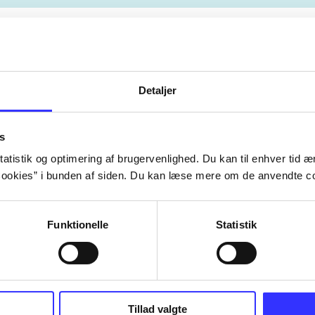
Artiklerne i
handler ofte om
lorem ipsum dolor sit amet ...
Tidsskrift
Detaljer
s
atistik og optimering af brugervenlighed. Du kan til enhver tid æn
ookies” i bunden af siden. Du kan læse mere om de anvendte co
Funktionelle
Statistik
Tillad valgte