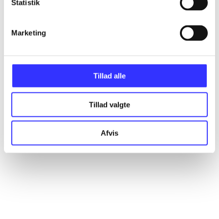
Statistik
Artikler
Alle registrerede artikler fordelt på udgivelser
Marketing
...
Tillad alle
...
Tillad valgte
...
Afvis
...
...