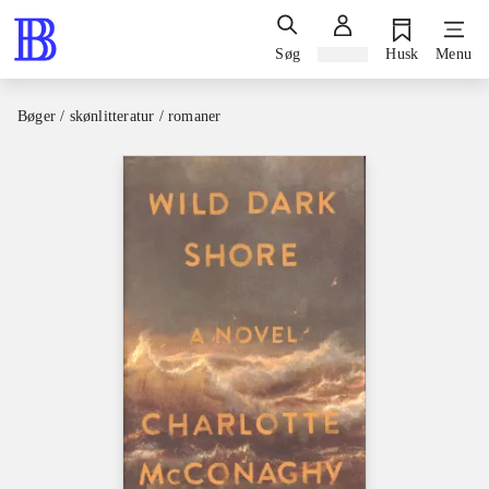
Søg
Log ind
Husk
Menu
Bøger / skønlitteratur / romaner