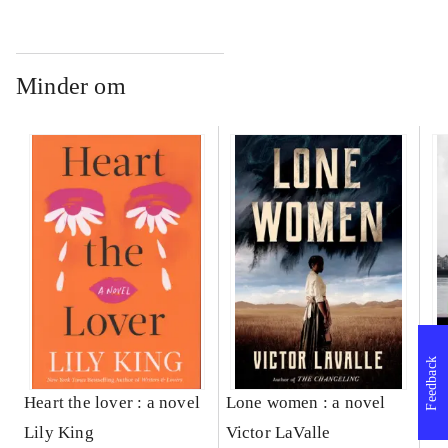
Minder om
Feedback
Heart the lover : a novel
Lone women : a novel
Bl
Lily King
Victor LaValle
Sa