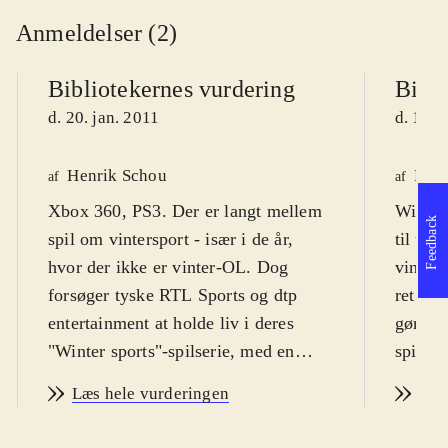
Anmeldelser (2)
Bibliotekernes vurdering
Bibli
d. 20. jan. 2011
d. 1. f
Henrik Schou
Maja
af
af
Xbox 360, PS3. Der er langt mellem
Wii. Sp
Feedback
spil om vintersport - især i de år,
til ung
hvor der ikke er vinter-OL. Dog
vinter
forsøger tyske RTL Sports og dtp
ret høj
entertainment at holde liv i deres
gør, at
"Winter sports"-spilserie, med en
spillet
2011 udgivelse der har fået
engelsk
Læs hele vurderingen
Læs
undertitlen "Go for gold". Spillet er
italien
en samling vintersports discipliner,
Spillet