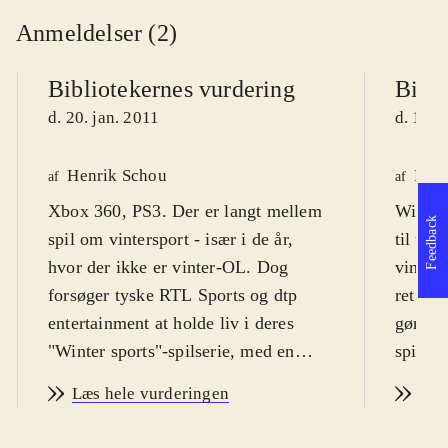
Anmeldelser (2)
Bibliotekernes vurdering
Bibli
d. 20. jan. 2011
d. 1. f
Henrik Schou
Maja
af
af
Xbox 360, PS3. Der er langt mellem
Wii. Sp
Feedback
spil om vintersport - især i de år,
til ung
hvor der ikke er vinter-OL. Dog
vinter
forsøger tyske RTL Sports og dtp
ret høj
entertainment at holde liv i deres
gør, at
"Winter sports"-spilserie, med en
spillet
2011 udgivelse der har fået
engelsk
Læs hele vurderingen
Læs
undertitlen "Go for gold". Spillet er
italien
en samling vintersports discipliner,
Spillet