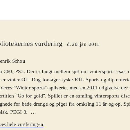
liotekernes vurdering
d. 20. jan. 2011
enrik Schou
 360, PS3. Der er langt mellem spil om vintersport - især i 
 er vinter-OL. Dog forsøger tyske RTL Sports og dtp entert
i deres "Winter sports"-spilserie, med en 2011 udgivelse der 
rtitlen "Go for gold". Spillet er en samling vintersports disci
gnede for både drenge og piger fra omkring 11 år og op. Spi
elsk. PEGI 3
.
er sports 2011 er en samling relativt enkle sne-sports discip
æs hele vurderingen
te er kendte OL discipliner (det er vist kun snescootere, der 