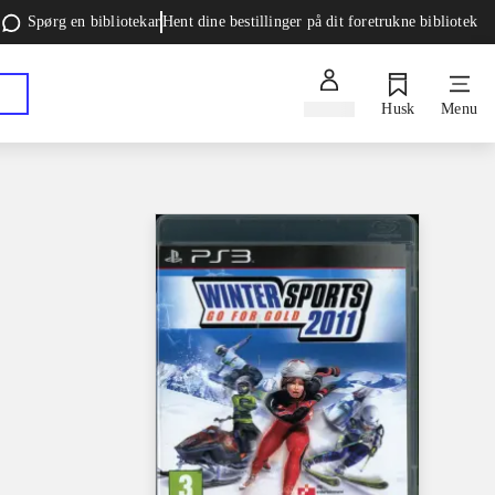
Spørg en bibliotekar
Hent dine bestillinger på dit foretrukne bibliotek
Log ind
Husk
Menu