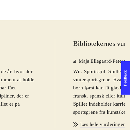
Bibliotekernes vurd
Maja Ellegaard-Peterse
af
de år, hvor der
Wii. Sportsspil. Spillet h
Feedback
ainment at holde
vintersportsgrene. Sværhed
har fået
børn først kan få glæde af 
pliner, der er
fransk, spansk eller italie
llet er på
Spillet indeholder karrie
sportsgrene fra kunstskøj
liner, hvoraf de
virtuelle opgraderinger, 
Læs hele vurderingen
skiller sig ud på
god manuel både trykt og i