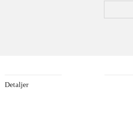
Detaljer
...
...
...
...