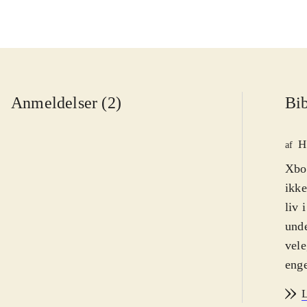
Anmeldelser (2)
Bib
H
af
Xbox
ikke
liv 
unde
vele
eng
Wint
L
fles