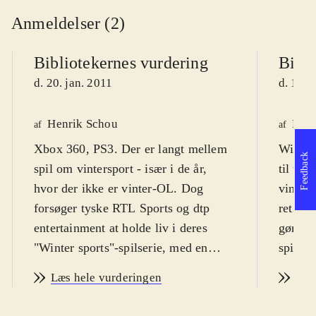
Anmeldelser (2)
Bibliotekernes vurdering
Bibli
d. 20. jan. 2011
d. 1. f
Henrik Schou
Maja
af
af
Xbox 360, PS3. Der er langt mellem
Wii. Sp
Feedback
spil om vintersport - især i de år,
til ung
hvor der ikke er vinter-OL. Dog
vinter
forsøger tyske RTL Sports og dtp
ret høj
entertainment at holde liv i deres
gør, at
"Winter sports"-spilserie, med en
spillet
2011 udgivelse der har fået
engelsk
Læs hele vurderingen
Læs
undertitlen "Go for gold". Spillet er
italien
en samling vintersports discipliner,
Spillet