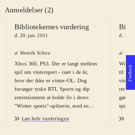
Anmeldelser (2)
Bibliotekernes vurdering
Bibli
d. 20. jan. 2011
d. 1. f
Henrik Schou
Maja
af
af
Xbox 360, PS3. Der er langt mellem
Wii. Sp
Feedback
spil om vintersport - især i de år,
til ung
hvor der ikke er vinter-OL. Dog
vinter
forsøger tyske RTL Sports og dtp
ret høj
entertainment at holde liv i deres
gør, at
"Winter sports"-spilserie, med en
spillet
2011 udgivelse der har fået
engelsk
Læs hele vurderingen
Læs
undertitlen "Go for gold". Spillet er
italien
en samling vintersports discipliner,
Spillet