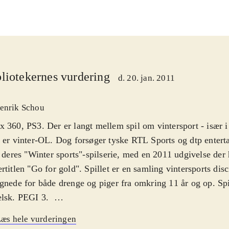
liotekernes vurdering
d. 20. jan. 2011
enrik Schou
 360, PS3. Der er langt mellem spil om vintersport - især i 
 er vinter-OL. Dog forsøger tyske RTL Sports og dtp entert
i deres "Winter sports"-spilserie, med en 2011 udgivelse der 
rtitlen "Go for gold". Spillet er en samling vintersports disci
gnede for både drenge og piger fra omkring 11 år og op. Spi
elsk. PEGI 3
.
er sports 2011 er en samling relativt enkle sne-sports discip
æs hele vurderingen
te er kendte OL discipliner (det er vist kun snescootere, der 