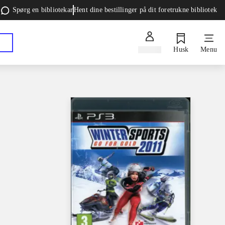
Spørg en bibliotekar
Hent dine bestillinger på dit foretrukne bibliotek
Log ind
Husk
Menu