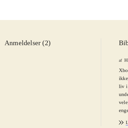
Anmeldelser (2)
Bib
H
af
Xbox
ikke
liv 
unde
vele
eng
Wint
L
fles