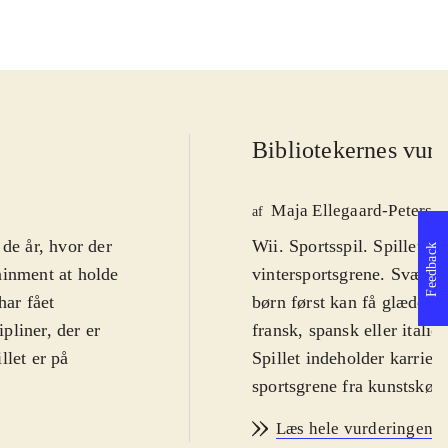
Bibliotekernes vurd
Maja Ellegaard-Peterse
af
de år, hvor der
Wii. Sportsspil. Spillet h
Feedback
ainment at holde
vintersportsgrene. Sværhed
har fået
børn først kan få glæde af 
pliner, der er
fransk, spansk eller italie
llet er på
Spillet indeholder karrie
sportsgrene fra kunstskøj
liner, hvoraf de
virtuelle opgraderinger, 
Læs hele vurderingen
skiller sig ud på
god manuel både trykt og i