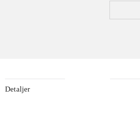
Detaljer
...
...
...
...