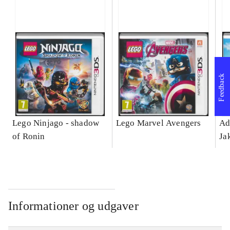
Feedback
Lego Ninjago - shadow
Lego Marvel Avengers
Ad
of Ronin
Ja
Informationer og udgaver