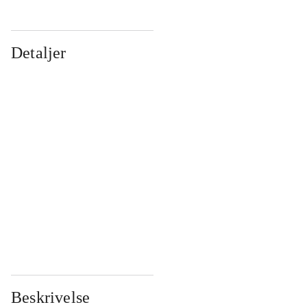
Detaljer
...
...
...
...
...
...
...
...
...
...
...
...
Beskrivelse