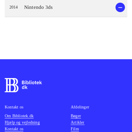
Nintendo 3ds
2014
Kontakt os
Afdelinger
Om Bibliotek.dk
Bøger
Hjælp og vejledning
Artikler
Kontakt os
Film