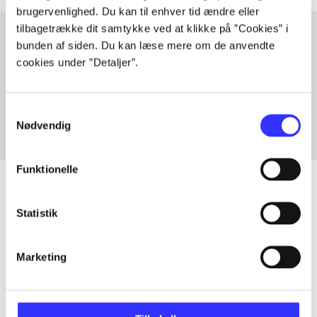
brugervenlighed. Du kan til enhver tid ændre eller
tilbagetrække dit samtykke ved at klikke på ”Cookies” i
bunden af siden. Du kan læse mere om de anvendte
cookies under ”Detaljer”.
Artikler med samme emner
Fra
Samtykkevalg
Nødvendig
Funktionelle
Statistik
Artikler
Alle registrerede artikler fordelt på udgivelser
Marketing
...