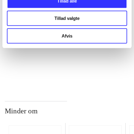
Tillad alle
...
Tillad valgte
...
Afvis
...
...
Minder om