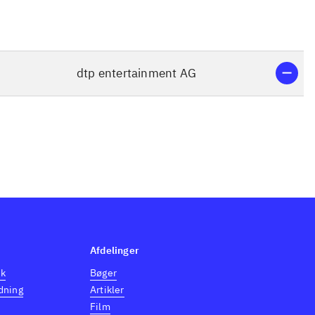
dtp entertainment AG
Afdelinger
dk
Bøger
dning
Artikler
Film