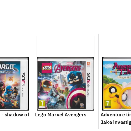
 - shadow of
Lego Marvel Avengers
Adventure ti
Jake investi