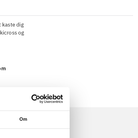
 kaste dig
skicross og
 om
Om