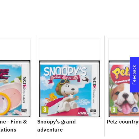
Feedback
me - Finn &
Snoopy's grand
Petz country
gations
adventure