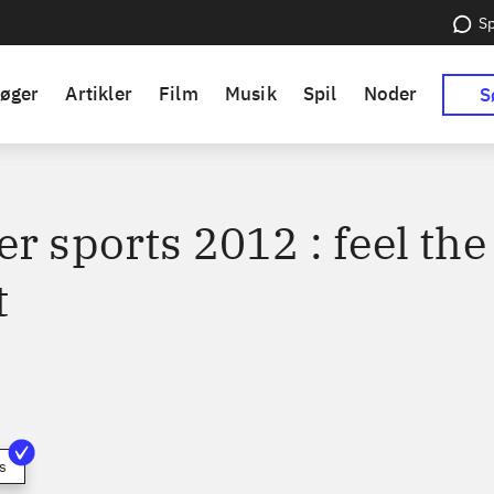
Sp
øger
Artikler
Film
Musik
Spil
Noder
S
r sports 2012 : feel the
t
s