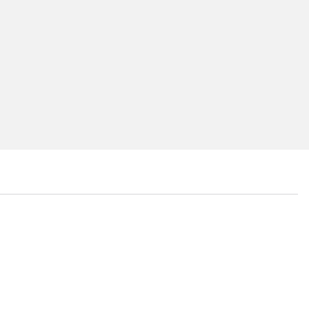
...
...