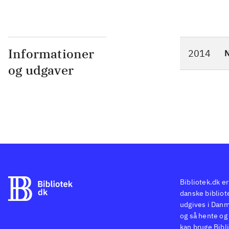
Informationer
2014
N
og udgaver
Bibliotek.dk er
danske bibliote
udgives i Danm
og så hente og 
kan bruge Bibli