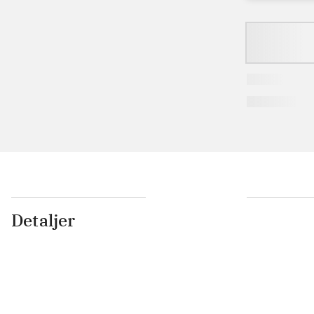
Detaljer
...
...
...
...