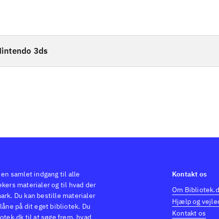
intendo 3ds
 en samlet indgang til alle
Kontakt os
kers materialer og til hvad der
Om Bibliotek.
ark. Du kan bestille materialer
Hjælp og vejle
låne på dit eget bibliotek. Du
Kontakt os
otek.dk til at søge frem, hvad