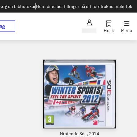
Hent dine bestillinger på dit foretrukne bibliotek
ørg en bibliotekar
øg
Log ind
Husk
Menu
Nintendo 3ds, 2014