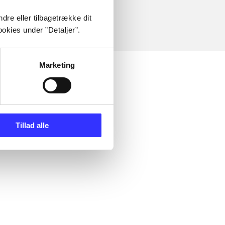
dre eller tilbagetrække dit
okies under ”Detaljer”.
Marketing
Tillad alle