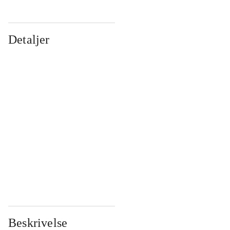
Detaljer
...
...
...
...
...
...
...
...
...
...
...
...
Beskrivelse