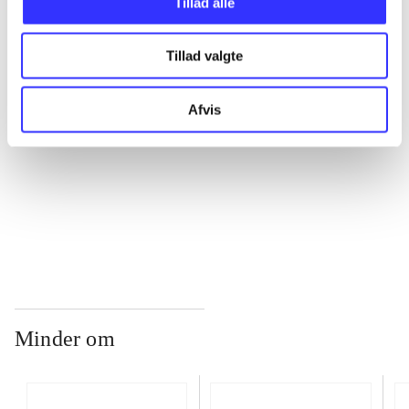
Tillad alle
...
Tillad valgte
...
Afvis
...
...
Minder om