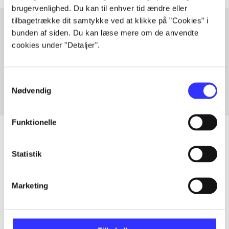
brugervenlighed. Du kan til enhver tid ændre eller
tilbagetrække dit samtykke ved at klikke på ”Cookies” i
bunden af siden. Du kan læse mere om de anvendte
cookies under ”Detaljer”.
Artikler med samme emner
Fra
Samtykkevalg
Nødvendig
Funktionelle
Statistik
Artikler
Alle registrerede artikler fordelt på udgivelser
Marketing
...