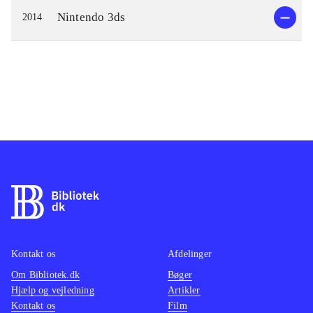
Nintendo 3ds
2014
Kontakt os
Afdelinger
Om Bibliotek.dk
Bøger
Hjælp og vejledning
Artikler
Kontakt os
Film