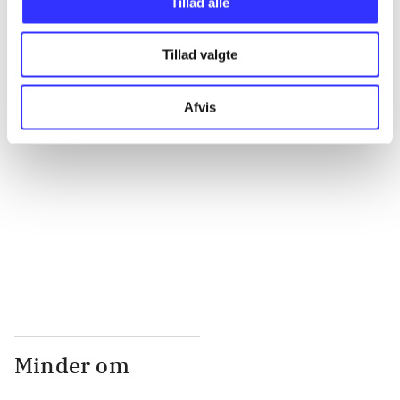
Tillad alle
Tillad valgte
...
Afvis
...
...
...
Minder om