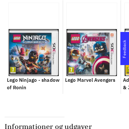
Feedback
Lego Ninjago - shadow
Lego Marvel Avengers
Ad
of Ronin
& 
Informationer og udgaver