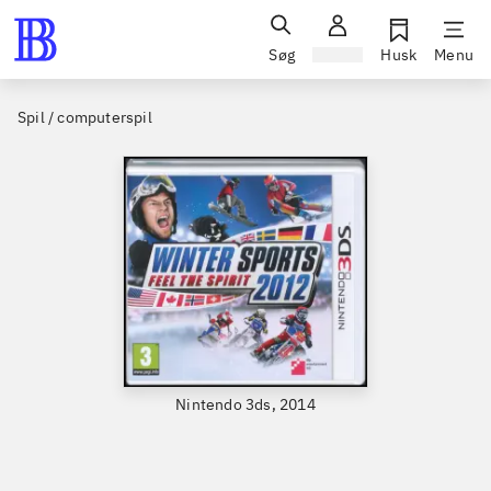
Søg
Log ind
Husk
Menu
Spil / computerspil
Nintendo 3ds, 2014