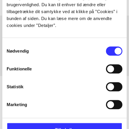
brugervenlighed. Du kan til enhver tid ændre eller
tilbagetrække dit samtykke ved at klikke på ”Cookies” i
bunden af siden. Du kan læse mere om de anvendte
cookies under ”Detaljer”.
Artikler med samme emner
Samtykkevalg
Fra
Nødvendig
Funktionelle
Statistik
Artikler
Marketing
Alle registrerede artikler fordelt på udgivelser
...