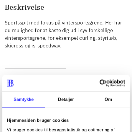
Beskrivelse
Sportsspil med fokus på vintersportsgrene. Her har
du mulighed for at kaste dig ud i syv forskellige
vintersportsgrene, for eksempel curling, styrtløb,
skicross og is-speedway.
Tidsskrift
Artiklen er en del af
Samtykke
Detaljer
Om
lorem ipsum dolor sit amet ...
Tidsskrift
Artiklerne i
handler ofte om
Hjemmesiden bruger cookies
Vi bruger cookies til besøgsstatistik og optimering af