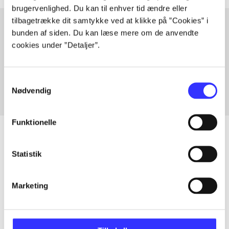
brugervenlighed. Du kan til enhver tid ændre eller
tilbagetrække dit samtykke ved at klikke på ”Cookies” i
bunden af siden. Du kan læse mere om de anvendte
cookies under ”Detaljer”.
Artikler med samme emner
Fra
Samtykkevalg
Nødvendig
Funktionelle
Statistik
Artikler
Alle registrerede artikler fordelt på udgivelser
Marketing
...