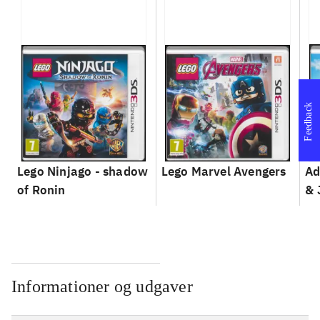
Feedback
Lego Ninjago - shadow
Lego Marvel Avengers
Ad
of Ronin
& 
Informationer og udgaver