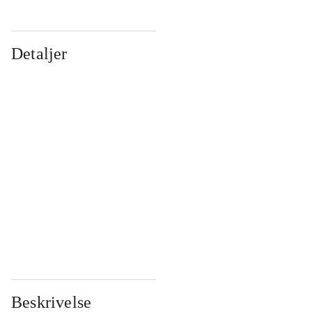
Detaljer
...
...
...
...
...
...
...
...
...
...
...
...
Beskrivelse