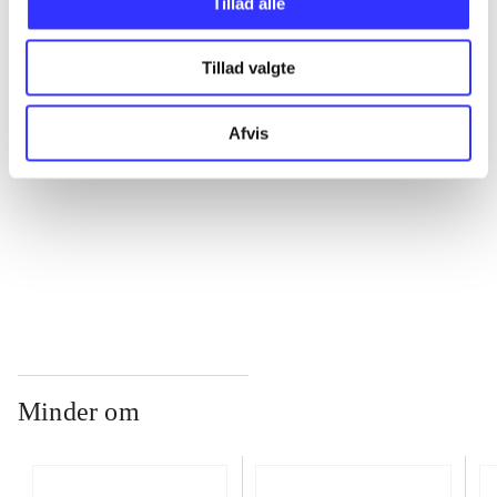
Tillad alle
...
Tillad valgte
...
Afvis
...
...
Minder om