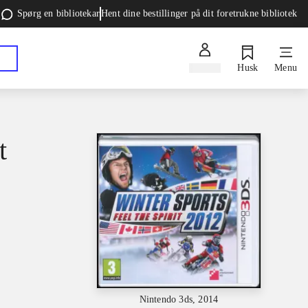
Spørg en bibliotekar
Hent dine bestillinger på dit foretrukne bibliotek
Log ind
Husk
Menu
t
Nintendo 3ds, 2014