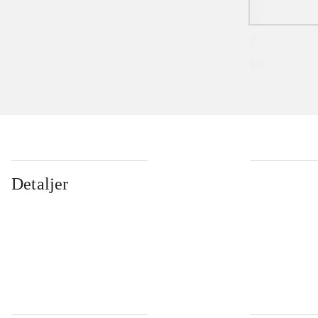
Detaljer
...
...
...
...