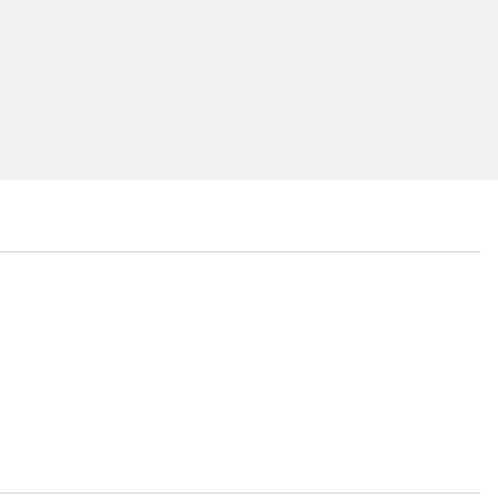
...
...