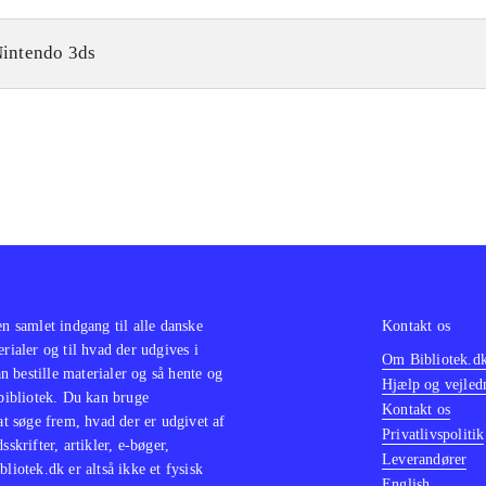
intendo 3ds
en samlet indgang til alle danske
Kontakt os
erialer og til hvad der udgives i
Om Bibliotek.d
 bestille materialer og så hente og
Hjælp og vejled
 bibliotek. Du kan bruge
Kontakt os
 at søge frem, hvad der er udgivet af
Privatlivspolitik
sskrifter, artikler, e-bøger,
Leverandører
bliotek.dk er altså ikke et fysisk
English