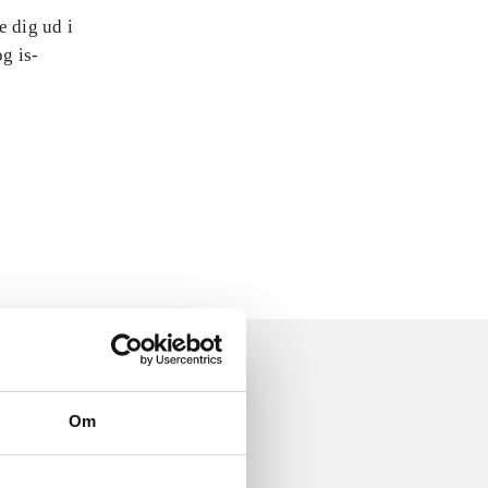
e dig ud i
og is-
Om