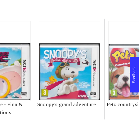
Feedback
e - Finn &
Snoopy's grand adventure
Petz countrys
tions