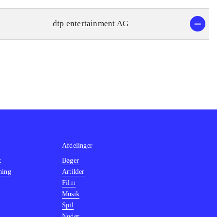
dtp entertainment AG
Afdelinger
k
Bøger
ning
Artikler
Film
Musik
Spil
Noder