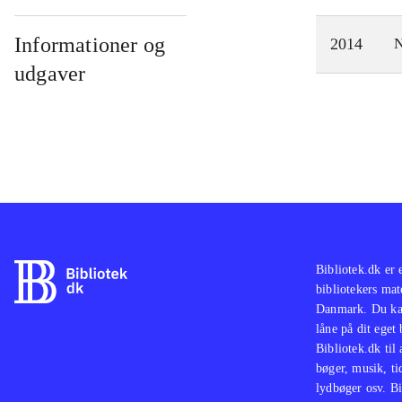
Informationer og
2014
N
udgaver
Bibliotek.dk er 
bibliotekers mat
Danmark. Du kan
låne på dit eget
Bibliotek.dk til
bøger, musik, tid
lydbøger osv. Bi