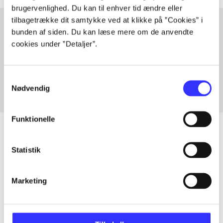
brugervenlighed. Du kan til enhver tid ændre eller
tilbagetrække dit samtykke ved at klikke på ”Cookies” i
bunden af siden. Du kan læse mere om de anvendte
cookies under ”Detaljer”.
Artikler med samme emner
Fra
Samtykkevalg
Nødvendig
Funktionelle
Statistik
Artikler
Alle registrerede artikler fordelt på udgivelser
Marketing
...