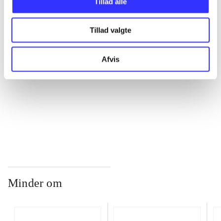
Tillad alle
...
Tillad valgte
...
Afvis
...
...
Minder om