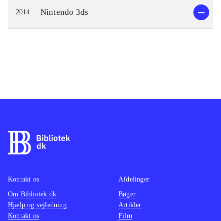
Nintendo 3ds
2014
Kontakt os
Afdelinger
Om Bibliotek.dk
Bøger
Hjælp og vejledning
Artikler
Kontakt os
Film