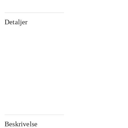
Detaljer
...
...
...
...
...
...
...
...
...
...
...
...
Beskrivelse