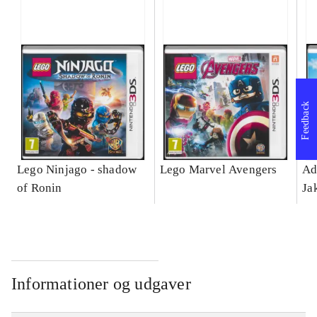
Feedback
Lego Ninjago - shadow
Lego Marvel Avengers
Ad
of Ronin
Ja
Informationer og udgaver