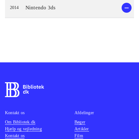
Nintendo 3ds
2014
Kontakt os
Afdelinger
Om Bibliotek.dk
Bøger
Hjælp og vejledning
Artikler
Kontakt os
Film