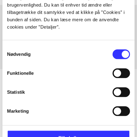
brugervenlighed. Du kan til enhver tid ændre eller
tilbagetrække dit samtykke ved at klikke på ”Cookies” i
bunden af siden. Du kan læse mere om de anvendte
cookies under ”Detaljer”.
Artikler med samme emner
Fra
Samtykkevalg
Nødvendig
Funktionelle
Statistik
Artikler
Alle registrerede artikler fordelt på udgivelser
Marketing
...