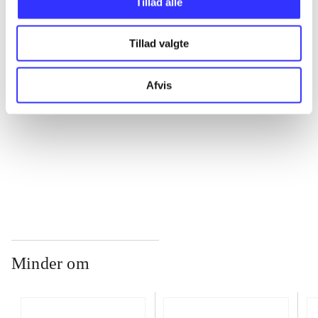
Tillad alle
...
Tillad valgte
...
Afvis
...
...
Minder om