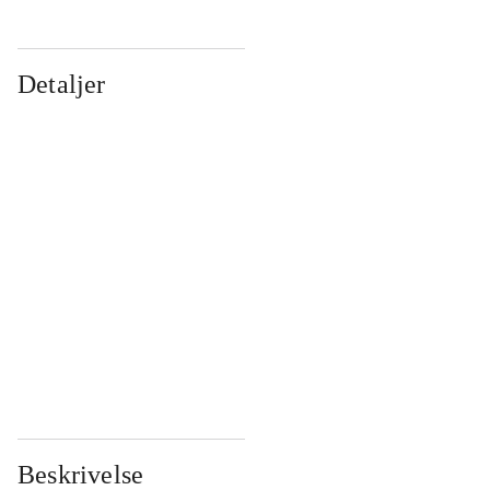
Detaljer
...
...
...
...
...
...
...
...
...
...
...
...
Beskrivelse