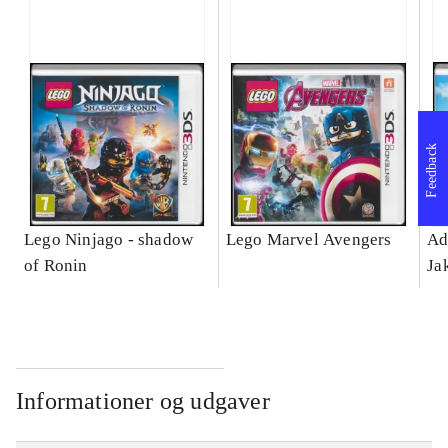
Feedback
Lego Ninjago - shadow
Lego Marvel Avengers
Ad
of Ronin
Ja
Informationer og udgaver