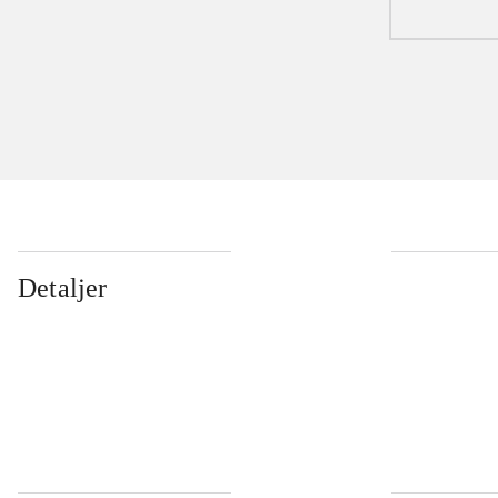
Detaljer
...
...
...
...