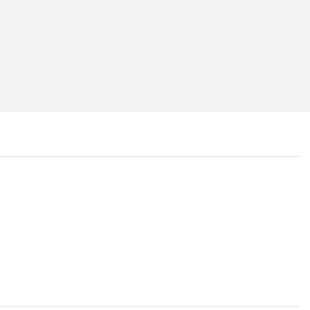
...
...