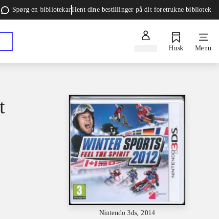
Spørg en bibliotekar
Hent dine bestillinger på dit foretrukne bibliotek
Log ind
Husk
Menu
t
Nintendo 3ds, 2014