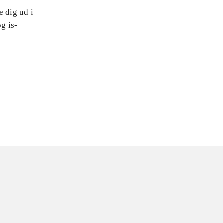
e dig ud i
og is-