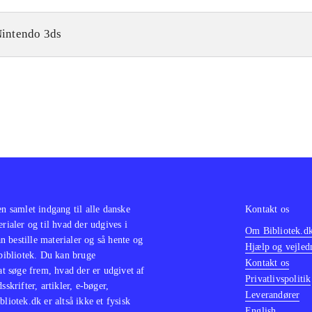
intendo 3ds
en samlet indgang til alle danske
Kontakt os
erialer og til hvad der udgives i
Om Bibliotek.d
 bestille materialer og så hente og
Hjælp og vejled
 bibliotek. Du kan bruge
Kontakt os
 at søge frem, hvad der er udgivet af
Privatlivspolitik
sskrifter, artikler, e-bøger,
Leverandører
bliotek.dk er altså ikke et fysisk
English