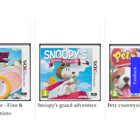
Feedback
e - Finn &
Snoopy's grand adventure
Petz countrys
tions