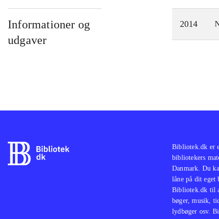
Informationer og
2014
N
udgaver
Bibliotek.dk er 
bibliotekers mat
Danmark. Du kan
låne på dit eget
Bibliotek.dk til
bøger, musik, tid
lydbøger osv. Bi