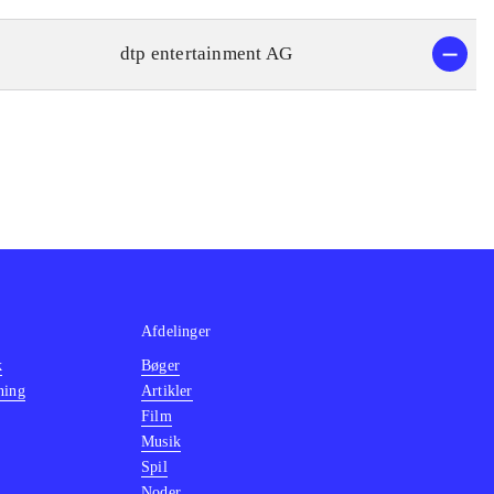
dtp entertainment AG
Afdelinger
k
Bøger
ning
Artikler
Film
Musik
Spil
Noder