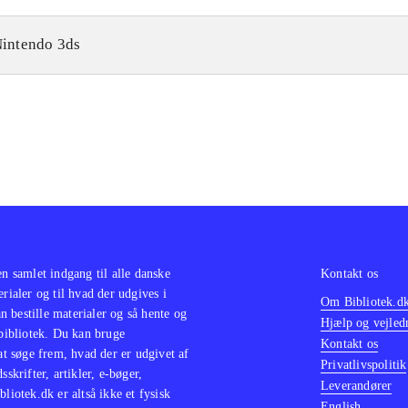
intendo 3ds
en samlet indgang til alle danske
Kontakt os
erialer og til hvad der udgives i
Om Bibliotek.d
 bestille materialer og så hente og
Hjælp og vejled
 bibliotek. Du kan bruge
Kontakt os
 at søge frem, hvad der er udgivet af
Privatlivspolitik
sskrifter, artikler, e-bøger,
Leverandører
bliotek.dk er altså ikke et fysisk
English