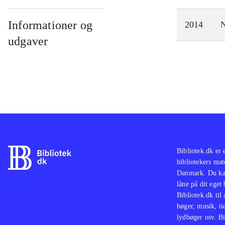
Informationer og
2014
N
udgaver
Bibliotek.dk er 
bibliotekers mat
Danmark. Du kan
låne på dit eget
Bibliotek.dk til
bøger, musik, tid
lydbøger osv. Bi