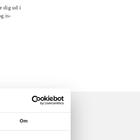
e dig ud i
og is-
Om