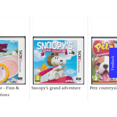
Feedback
e - Finn &
Snoopy's grand adventure
Petz countrys
tions