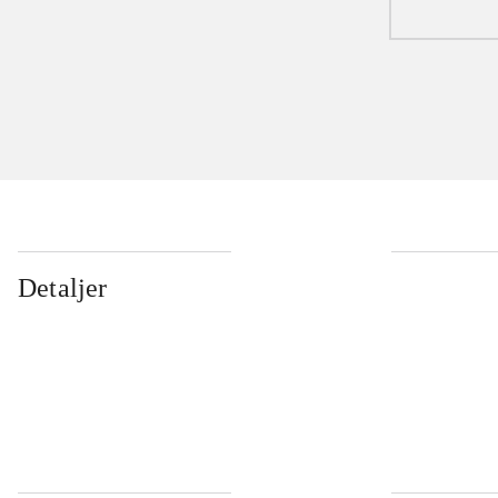
Detaljer
...
...
...
...