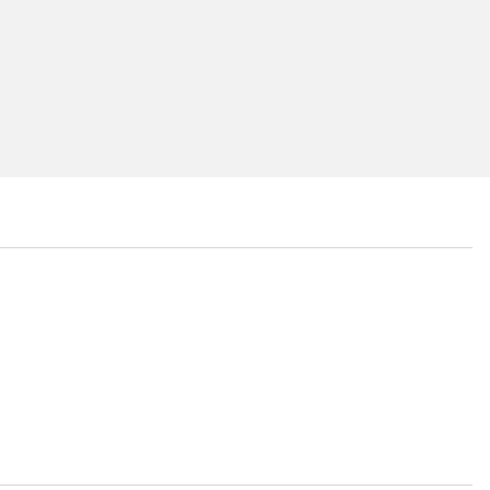
...
...