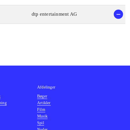
dtp entertainment AG
Afdelinger
k
Bøger
ning
Artikler
Film
Musik
Spil
Noder