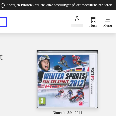
Spørg en bibliotekar
Hent dine bestillinger på dit foretrukne bibliotek
Log ind
Husk
Menu
t
Nintendo 3ds, 2014