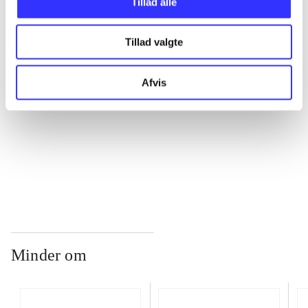
Tillad alle
...
Tillad valgte
...
Afvis
...
...
Minder om