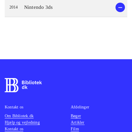
Nintendo 3ds
2014
Kontakt os
Afdelinger
Om Bibliotek.dk
Bøger
Hjælp og vejledning
Artikler
Kontakt os
Film