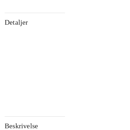
Detaljer
...
...
...
...
...
...
...
...
...
...
...
...
Beskrivelse