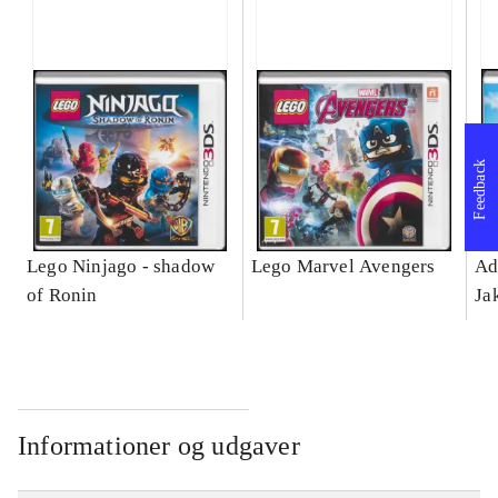
Feedback
Lego Ninjago - shadow
Lego Marvel Avengers
Ad
of Ronin
Ja
Informationer og udgaver