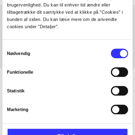
brugervenlighed. Du kan til enhver tid ændre eller
tilbagetrække dit samtykke ved at klikke på ”Cookies” i
bunden af siden. Du kan læse mere om de anvendte
cookies under ”Detaljer”.
Artikler med samme emner
Fra
Samtykkevalg
Nødvendig
Funktionelle
Statistik
Artikler
Alle registrerede artikler fordelt på udgivelser
Marketing
...