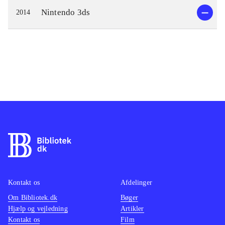
Nintendo 3ds
2014
Kontakt os
Afdelinger
Om Bibliotek.dk
Bøger
Hjælp og vejledning
Artikler
Kontakt os
Film