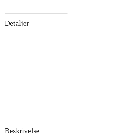
Detaljer
...
...
...
...
...
...
...
...
...
...
...
...
Beskrivelse