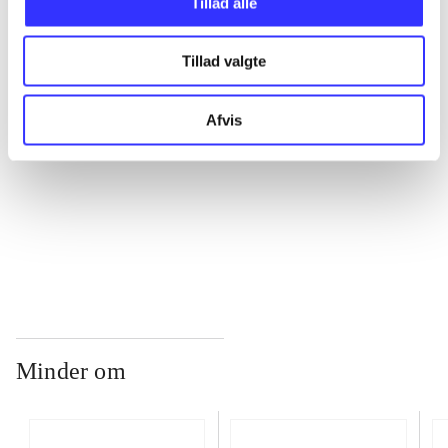
Tillad alle
...
Tillad valgte
...
Afvis
...
...
Minder om