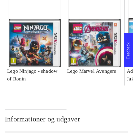
Feedback
Lego Ninjago - shadow
Lego Marvel Avengers
Ad
of Ronin
Ja
Informationer og udgaver