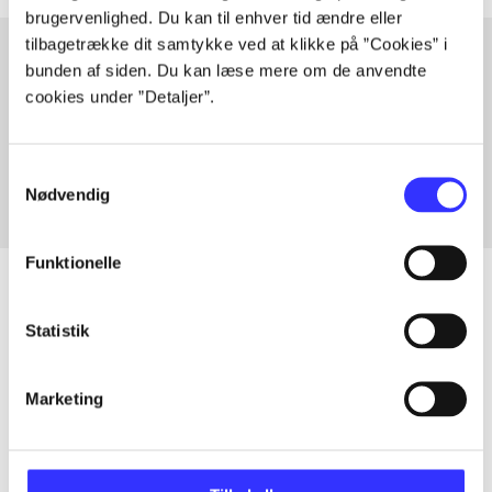
brugervenlighed. Du kan til enhver tid ændre eller
tilbagetrække dit samtykke ved at klikke på ”Cookies” i
bunden af siden. Du kan læse mere om de anvendte
cookies under ”Detaljer”.
Artikler med samme emner
Fra
Samtykkevalg
Nødvendig
Funktionelle
Statistik
Artikler
Alle registrerede artikler fordelt på udgivelser
Marketing
...