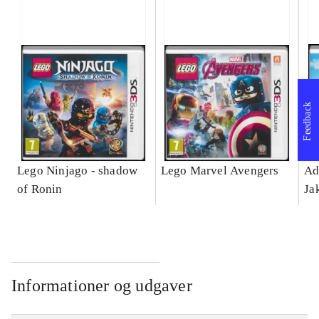
Feedback
Lego Ninjago - shadow
Lego Marvel Avengers
Ad
of Ronin
Ja
Informationer og udgaver