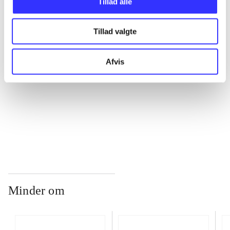
Tillad alle
...
Tillad valgte
...
Afvis
...
...
Minder om