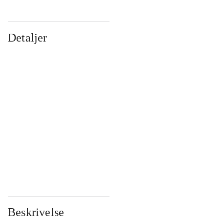
Detaljer
...
...
...
...
...
...
...
...
...
...
...
...
Beskrivelse