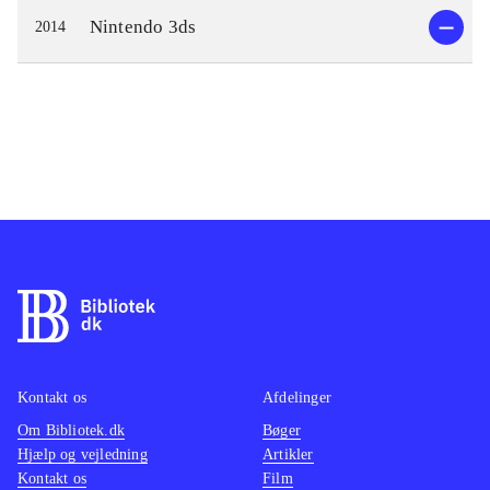
Nintendo 3ds
2014
Kontakt os
Afdelinger
Om Bibliotek.dk
Bøger
Hjælp og vejledning
Artikler
Kontakt os
Film