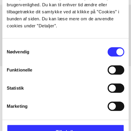
brugervenlighed. Du kan til enhver tid ændre eller
tilbagetrække dit samtykke ved at klikke på ”Cookies” i
bunden af siden. Du kan læse mere om de anvendte
cookies under ”Detaljer”.
Artikler med samme emner
Fra
Samtykkevalg
Nødvendig
Funktionelle
Statistik
Artikler
Alle registrerede artikler fordelt på udgivelser
Marketing
...