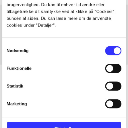
brugervenlighed. Du kan til enhver tid ændre eller
tilbagetrække dit samtykke ved at klikke på ”Cookies” i
bunden af siden. Du kan læse mere om de anvendte
cookies under ”Detaljer”.
Artikler med samme emner
Fra
Samtykkevalg
Nødvendig
Funktionelle
Statistik
Artikler
Alle registrerede artikler fordelt på udgivelser
Marketing
...