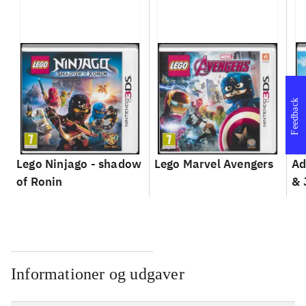
Feedback
Lego Ninjago - shadow
Lego Marvel Avengers
Ad
of Ronin
& 
Informationer og udgaver