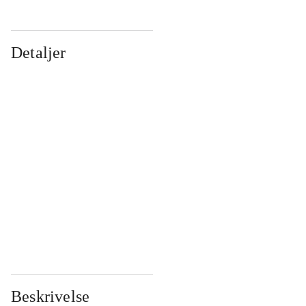
Detaljer
...
...
...
...
...
...
...
...
...
...
...
...
Beskrivelse