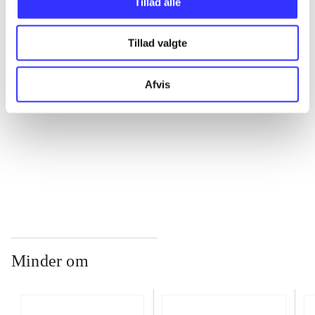
Tillad alle
...
Tillad valgte
...
Afvis
...
...
Minder om