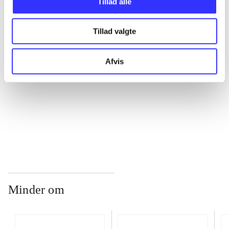
Tillad alle
...
Tillad valgte
...
Afvis
...
...
Minder om