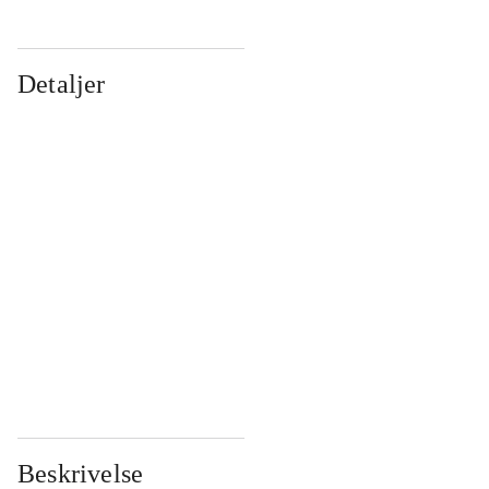
Detaljer
...
...
...
...
...
...
...
...
...
...
...
...
Beskrivelse