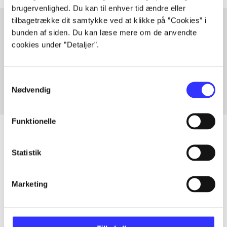
brugervenlighed. Du kan til enhver tid ændre eller
tilbagetrække dit samtykke ved at klikke på ”Cookies” i
bunden af siden. Du kan læse mere om de anvendte
cookies under ”Detaljer”.
Artikler med samme emner
Fra
Samtykkevalg
Nødvendig
Funktionelle
Statistik
Artikler
Alle registrerede artikler fordelt på udgivelser
Marketing
...