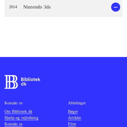
Nintendo 3ds
2014
Kontakt os
Afdelinger
Om Bibliotek.dk
Bøger
Hjælp og vejledning
Artikler
Kontakt os
Film