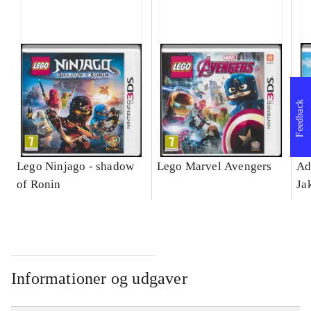
Feedback
Lego Ninjago - shadow
Lego Marvel Avengers
Ad
of Ronin
Ja
Informationer og udgaver