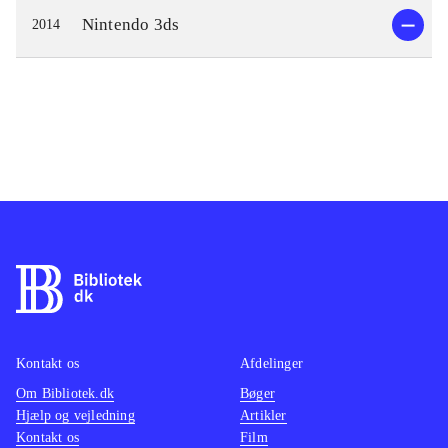
Nintendo 3ds
2014
Kontakt os
Afdelinger
Om Bibliotek.dk
Bøger
Hjælp og vejledning
Artikler
Kontakt os
Film