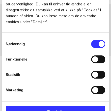
brugervenlighed. Du kan til enhver tid ændre eller
tilbagetrække dit samtykke ved at klikke på ”Cookies” i
bunden af siden. Du kan læse mere om de anvendte
cookies under ”Detaljer”.
Artikler med samme emner
Fra
Samtykkevalg
Nødvendig
Funktionelle
Statistik
Artikler
Alle registrerede artikler fordelt på udgivelser
Marketing
...