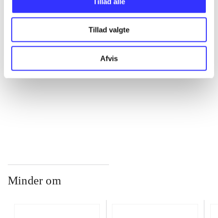
Tillad alle
...
Tillad valgte
...
Afvis
...
...
Minder om