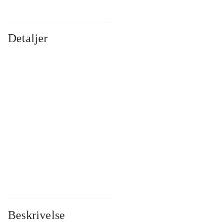
Detaljer
...
...
...
...
...
...
...
...
...
...
...
...
Beskrivelse