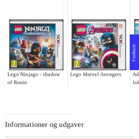
Feedback
Lego Ninjago - shadow
Lego Marvel Avengers
Ad
of Ronin
Ja
Informationer og udgaver