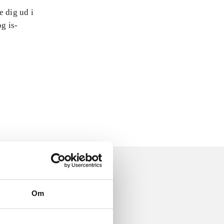
e dig ud i
og is-
Om