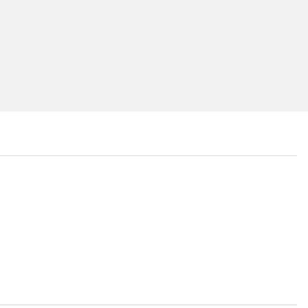
...
...