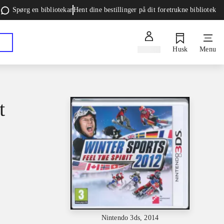
Spørg en bibliotekar
Hent dine bestillinger på dit foretrukne bibliotek
Log ind
Husk
Menu
t
Nintendo 3ds, 2014