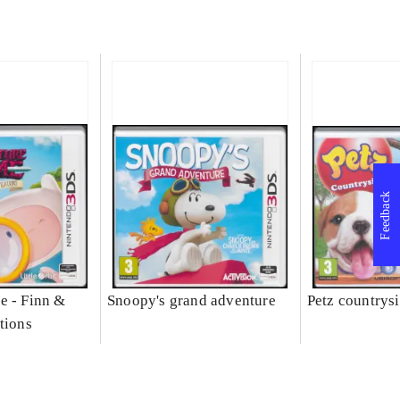
Feedback
e - Finn &
Snoopy's grand adventure
Petz countrys
tions