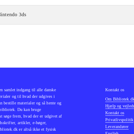
intendo 3ds
en samlet indgang til alle danske
Kontakt os
erialer og til hvad der udgives i
Om Bibliotek.d
 bestille materialer og så hente og
Hjælp og vejled
 bibliotek. Du kan bruge
Kontakt os
 at søge frem, hvad der er udgivet af
Privatlivspolitik
sskrifter, artikler, e-bøger,
Leverandører
bliotek.dk er altså ikke et fysisk
English