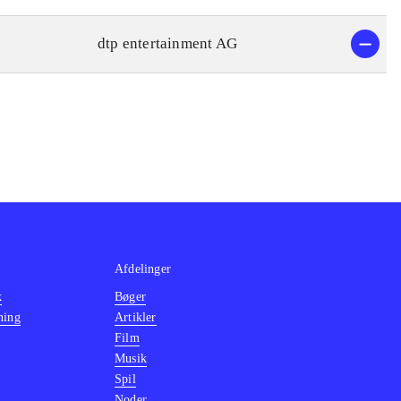
dtp entertainment AG
Afdelinger
k
Bøger
ning
Artikler
Film
Musik
Spil
Noder