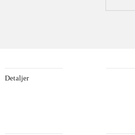
Detaljer
...
...
...
...