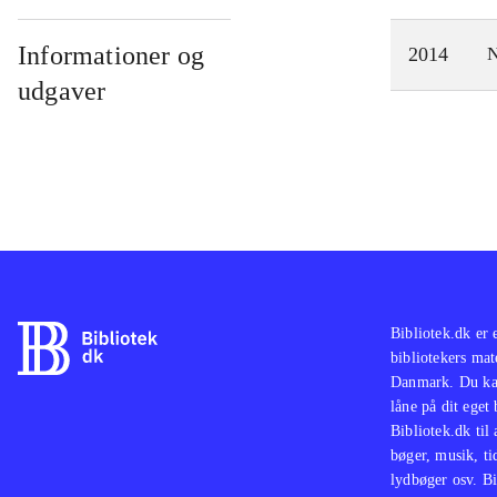
Informationer og
2014
N
udgaver
Bibliotek.dk er 
bibliotekers mat
Danmark. Du kan
låne på dit eget
Bibliotek.dk til
bøger, musik, tid
lydbøger osv. Bi