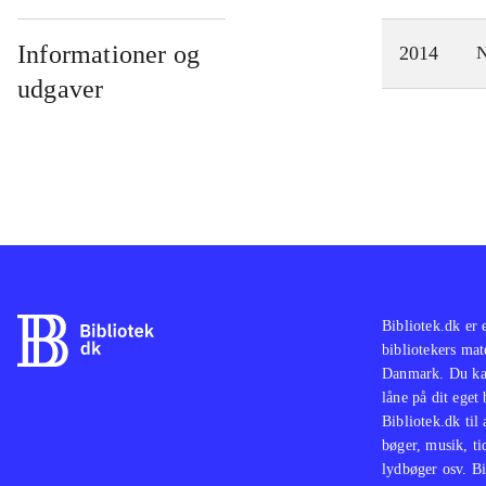
Informationer og
2014
N
udgaver
Bibliotek.dk er 
bibliotekers mat
Danmark. Du kan
låne på dit eget
Bibliotek.dk til
bøger, musik, tid
lydbøger osv. Bi