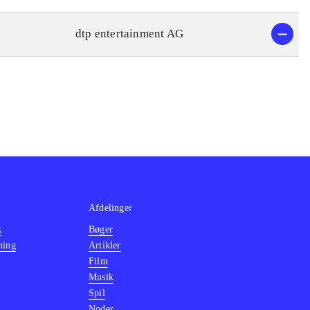
dtp entertainment AG
Afdelinger
k
Bøger
ning
Artikler
Film
Musik
Spil
Noder