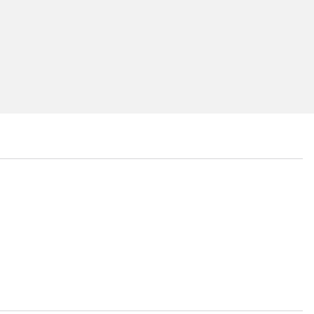
...
...