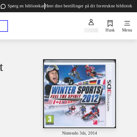
Spørg en bibliotekar
Hent dine bestillinger på dit foretrukne bibliotek
Log ind
Husk
Menu
t
Nintendo 3ds, 2014