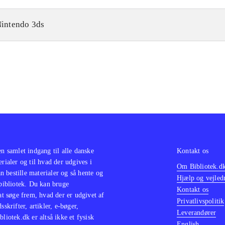
intendo 3ds
en samlet indgang til alle danske
Kontakt os
erialer og til hvad der udgives i
Om Bibliotek.d
 bestille materialer og så hente og
Hjælp og vejled
 bibliotek. Du kan bruge
Kontakt os
 at søge frem, hvad der er udgivet af
Privatlivspolitik
sskrifter, artikler, e-bøger,
Leverandører
bliotek.dk er altså ikke et fysisk
English