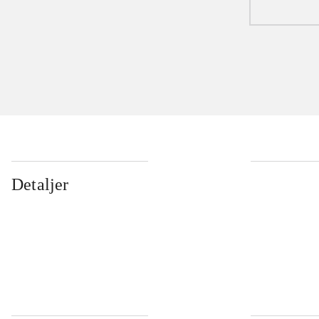
Detaljer
...
...
...
...