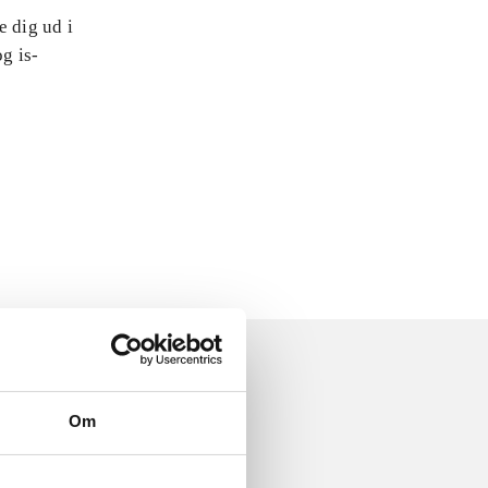
e dig ud i
og is-
Om