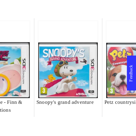
Feedback
e - Finn &
Snoopy's grand adventure
Petz countrys
tions