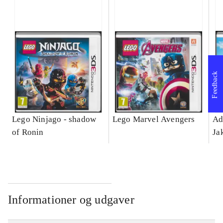
Feedback
Lego Ninjago - shadow
Lego Marvel Avengers
Ad
of Ronin
Ja
Informationer og udgaver