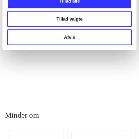
Tillad alle
...
Tillad valgte
...
Afvis
...
...
Minder om