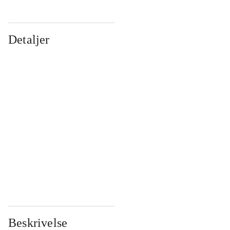
Detaljer
...
...
...
...
...
...
...
...
...
...
...
...
Beskrivelse