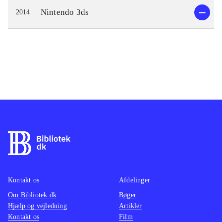
Nintendo 3ds
2014
Kontakt os
Afdelinger
Om Bibliotek.dk
Bøger
Hjælp og vejledning
Artikler
Kontakt os
Film