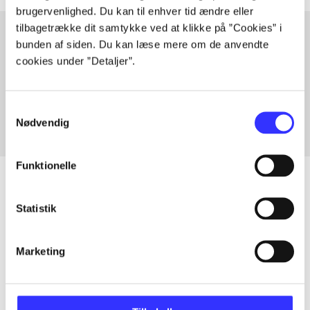
brugervenlighed. Du kan til enhver tid ændre eller
tilbagetrække dit samtykke ved at klikke på ”Cookies” i
bunden af siden. Du kan læse mere om de anvendte
cookies under ”Detaljer”.
Artikler med samme emner
Fra
Samtykkevalg
Nødvendig
Funktionelle
Statistik
Artikler
Alle registrerede artikler fordelt på udgivelser
Marketing
...