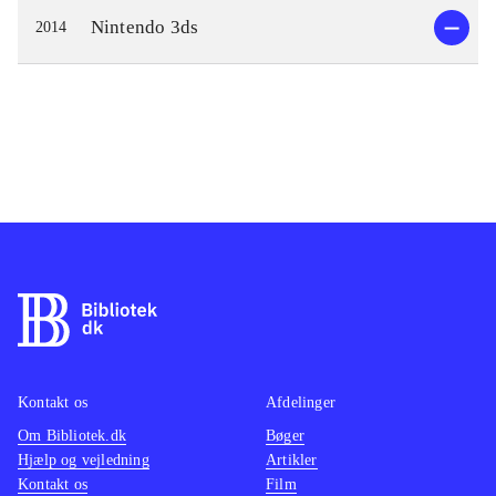
Nintendo 3ds
2014
Kontakt os
Afdelinger
Om Bibliotek.dk
Bøger
Hjælp og vejledning
Artikler
Kontakt os
Film