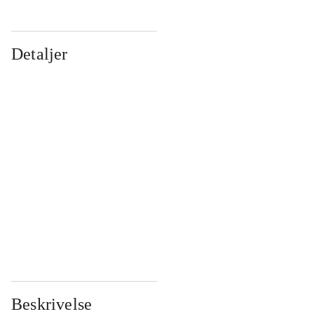
Detaljer
...
...
...
...
...
...
...
...
...
...
...
...
Beskrivelse