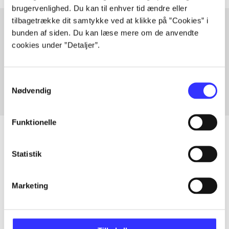
brugervenlighed. Du kan til enhver tid ændre eller
tilbagetrække dit samtykke ved at klikke på ”Cookies” i
bunden af siden. Du kan læse mere om de anvendte
cookies under ”Detaljer”.
Artikler med samme emner
Fra
Samtykkevalg
Nødvendig
Funktionelle
Statistik
Artikler
Alle registrerede artikler fordelt på udgivelser
Marketing
...