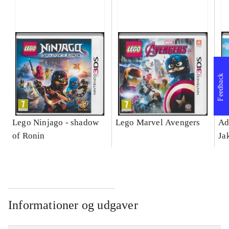
Feedback
Lego Ninjago - shadow
Lego Marvel Avengers
Ad
of Ronin
Ja
Informationer og udgaver