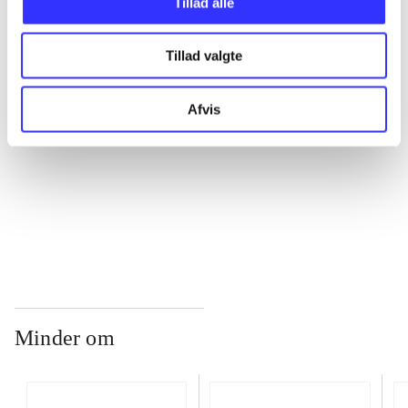
Tillad alle
...
Tillad valgte
...
Afvis
...
...
Minder om