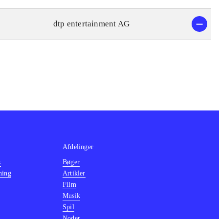
dtp entertainment AG
Afdelinger
k
Bøger
ning
Artikler
Film
Musik
Spil
Noder