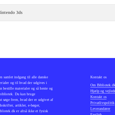
intendo 3ds
en samlet indgang til alle danske
Kontakt os
erialer og til hvad der udgives i
Om Bibliotek.d
 bestille materialer og så hente og
Hjælp og vejled
 bibliotek. Du kan bruge
Kontakt os
 at søge frem, hvad der er udgivet af
Privatlivspolitik
sskrifter, artikler, e-bøger,
Leverandører
bliotek.dk er altså ikke et fysisk
English