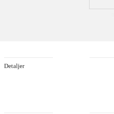
Detaljer
...
...
...
...