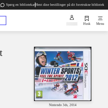
Spørg en bibliotekar
Hent dine bestillinger på dit foretrukne bibliotek
Log ind
Husk
Menu
t
Nintendo 3ds, 2014