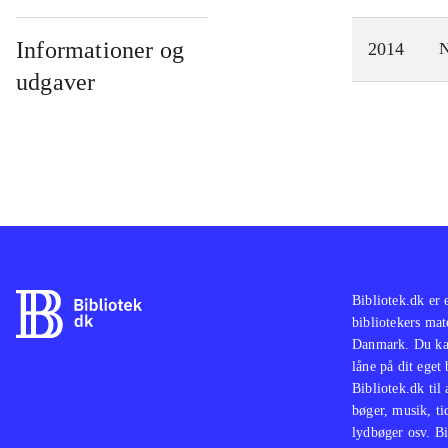
Informationer og
2014
N
udgaver
Bibliotek.dk er 
bibliotekers mat
Danmark. Du kan
låne på dit eget
Bibliotek.dk til
bøger, musik, tid
lydbøger osv. Bi