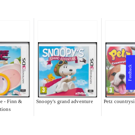
Feedback
e - Finn &
Snoopy's grand adventure
Petz countrys
tions