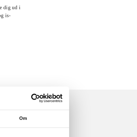
e dig ud i
og is-
Om