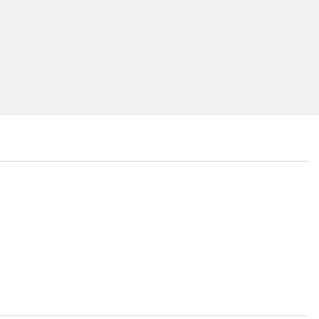
...
...