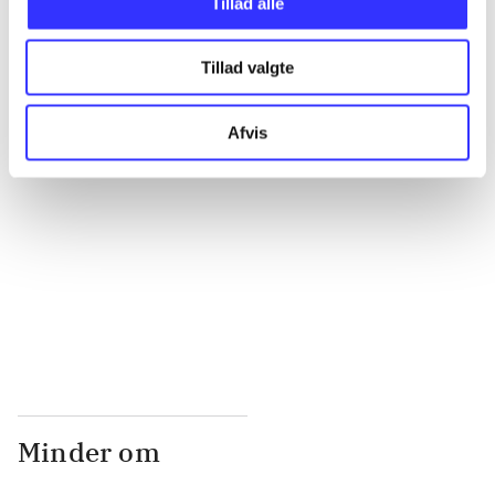
Tillad alle
Tillad valgte
...
Afvis
...
...
...
Minder om