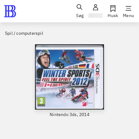
Søg
Log ind
Husk
Menu
Spil / computerspil
Nintendo 3ds, 2014