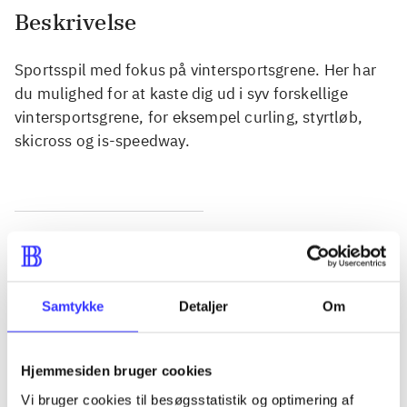
Beskrivelse
Sportsspil med fokus på vintersportsgrene. Her har
du mulighed for at kaste dig ud i syv forskellige
vintersportsgrene, for eksempel curling, styrtløb,
skicross og is-speedway.
Tidsskrift
Artiklen er en del af
Samtykke
Detaljer
Om
lorem ipsum dolor sit amet ...
Tidsskrift
Artiklerne i
handler ofte om
Hjemmesiden bruger cookies
Vi bruger cookies til besøgsstatistik og optimering af