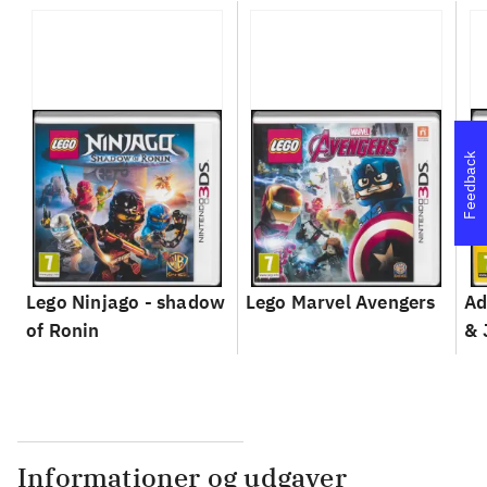
Feedback
Lego Ninjago - shadow
Lego Marvel Avengers
Ad
of Ronin
& 
Informationer og udgaver