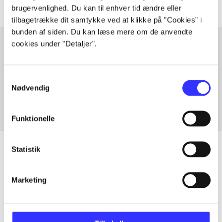
brugervenlighed. Du kan til enhver tid ændre eller
tilbagetrække dit samtykke ved at klikke på ”Cookies” i
bunden af siden. Du kan læse mere om de anvendte
cookies under ”Detaljer”.
Artikler med samme emner
Samtykkevalg
Fra
Nødvendig
Funktionelle
Statistik
Artikler
Marketing
Alle registrerede artikler fordelt på udgivelser
...