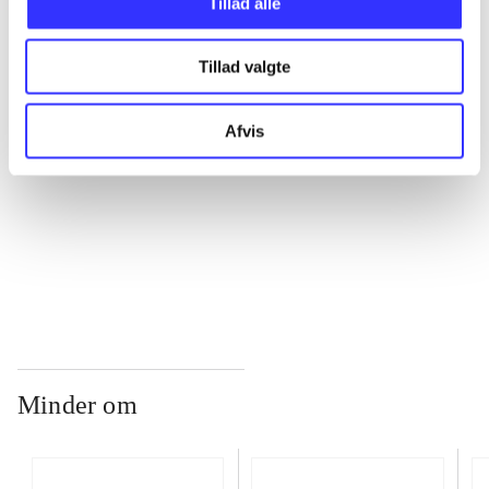
Tillad alle
...
Tillad valgte
...
Afvis
...
...
Minder om