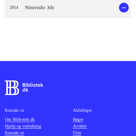
Nintendo 3ds
2014
Kontakt os
Afdelinger
Om Bibliotek.dk
Bøger
Hjælp og vejledning
Artikler
Kontakt os
Film