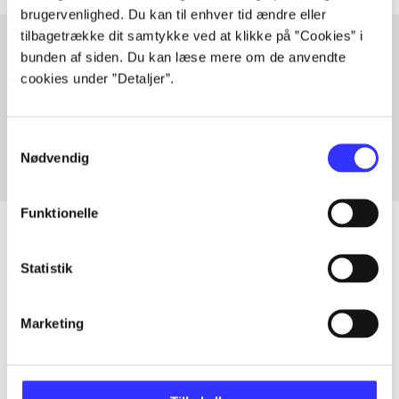
brugervenlighed. Du kan til enhver tid ændre eller
tilbagetrække dit samtykke ved at klikke på ”Cookies” i
bunden af siden. Du kan læse mere om de anvendte
cookies under ”Detaljer”.
Artikler med samme emner
Fra
Samtykkevalg
Nødvendig
Funktionelle
Statistik
Artikler
Alle registrerede artikler fordelt på udgivelser
Marketing
...