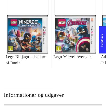
Feedback
Lego Ninjago - shadow
Lego Marvel Avengers
Ad
of Ronin
Ja
Informationer og udgaver