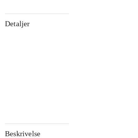
Detaljer
...
...
...
...
...
...
...
...
...
...
...
...
Beskrivelse