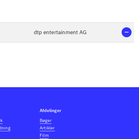
dtp entertainment AG
Afdelinger
dk
Bøger
dning
Artikler
Film