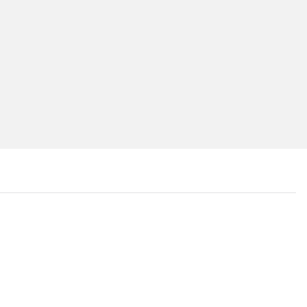
...
...