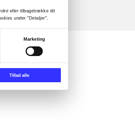
dre eller tilbagetrække dit
okies under ”Detaljer”.
Marketing
Tillad alle