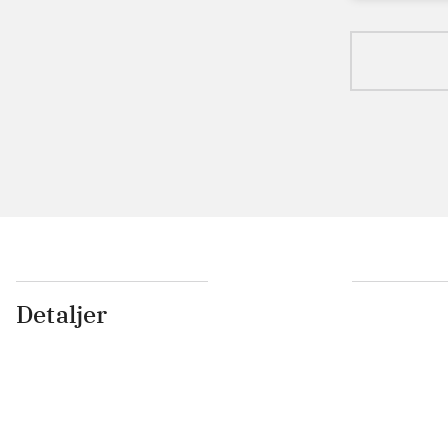
Detaljer
...
...
...
...