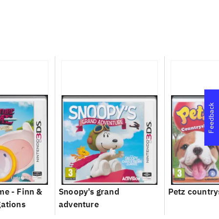
Feedback
me - Finn &
Snoopy's grand
Petz country
gations
adventure