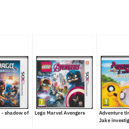
 - shadow of
Lego Marvel Avengers
Adventure ti
Jake investi