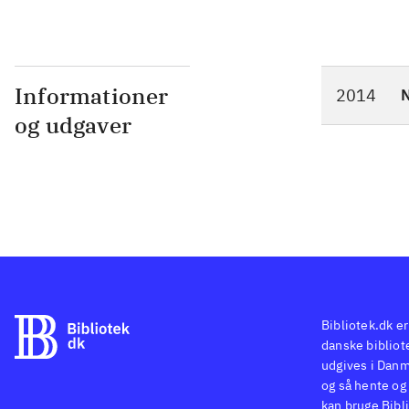
Informationer
2014
N
og udgaver
Bibliotek.dk er
danske bibliote
udgives i Danm
og så hente og 
kan bruge Bibli