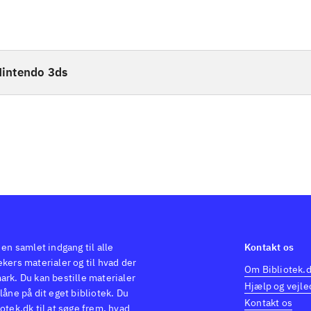
intendo 3ds
 en samlet indgang til alle
Kontakt os
kers materialer og til hvad der
Om Bibliotek.
ark. Du kan bestille materialer
Hjælp og vejle
låne på dit eget bibliotek. Du
Kontakt os
otek.dk til at søge frem, hvad