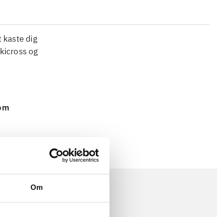
 kaste dig
skicross og
 om
Om