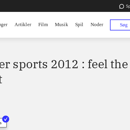
Sp
øger
Artikler
Film
Musik
Spil
Noder
Søg
r sports 2012 : feel the
t
s