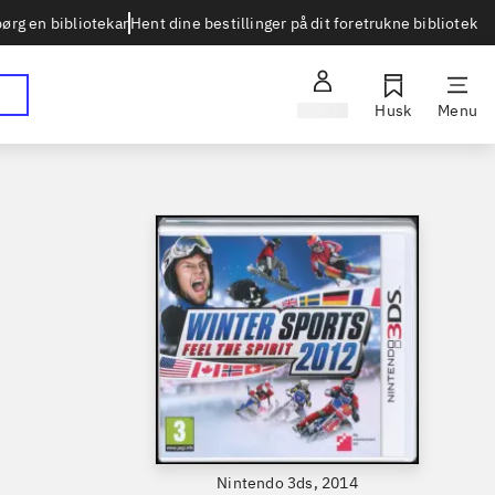
Hent dine bestillinger på dit foretrukne bibliotek
ørg en bibliotekar
Log ind
Husk
Menu
Nintendo 3ds, 2014