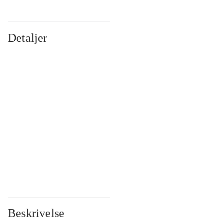
Detaljer
...
...
...
...
...
...
...
...
...
...
...
...
Beskrivelse