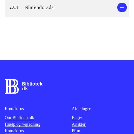
Nintendo 3ds
2014
Kontakt os
Afdelinger
Om Bibliotek.dk
Bøger
Hjælp og vejledning
Artikler
Kontakt os
Film