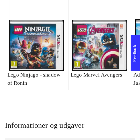
Feedback
Lego Ninjago - shadow
Lego Marvel Avengers
Ad
of Ronin
Ja
Informationer og udgaver