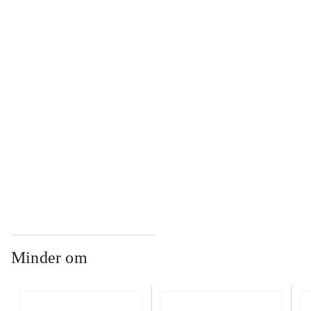
...
...
...
...
Minder om