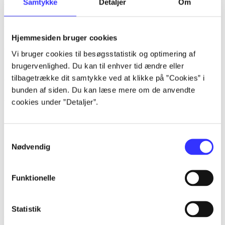
Samtykke
Detaljer
Om
Tidsskrift
Artiklerne i
handler ofte om
Hjemmesiden bruger cookies
Artikler med samme emner
Vi bruger cookies til besøgsstatistik og optimering af
brugervenlighed. Du kan til enhver tid ændre eller
Fra
tilbagetrække dit samtykke ved at klikke på ”Cookies” i
bunden af siden. Du kan læse mere om de anvendte
Artikler
cookies under ”Detaljer”.
Alle registrerede artikler fordelt på udgivelser
...
Samtykkevalg
Nødvendig
...
...
Funktionelle
...
...
Statistik