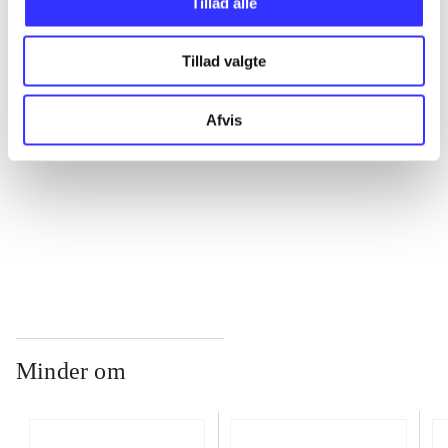
Tillad alle
...
Tillad valgte
...
Afvis
...
...
Minder om