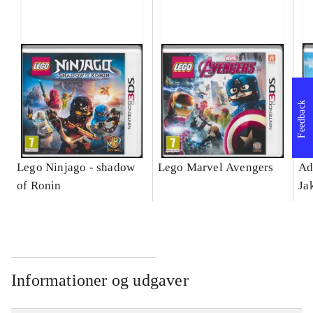
Feedback
Lego Ninjago - shadow
Lego Marvel Avengers
Ad
of Ronin
Ja
Informationer og udgaver