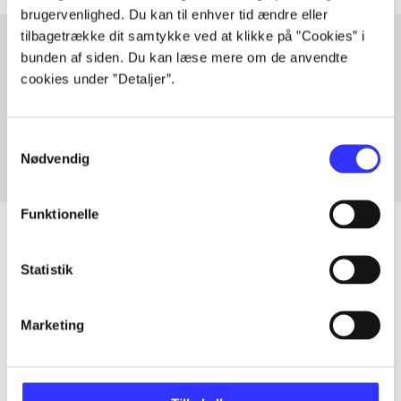
brugervenlighed. Du kan til enhver tid ændre eller
tilbagetrække dit samtykke ved at klikke på ”Cookies” i
bunden af siden. Du kan læse mere om de anvendte
cookies under ”Detaljer”.
Artikler med samme emner
Fra
Samtykkevalg
Nødvendig
Funktionelle
Statistik
Artikler
Alle registrerede artikler fordelt på udgivelser
Marketing
...