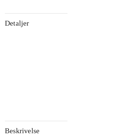
Detaljer
...
...
...
...
...
...
...
...
...
...
...
...
Beskrivelse