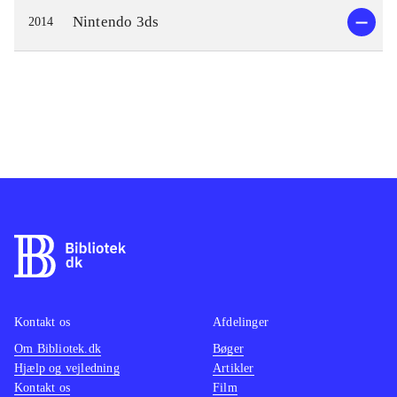
Nintendo 3ds
2014
Kontakt os
Afdelinger
Om Bibliotek.dk
Bøger
Hjælp og vejledning
Artikler
Kontakt os
Film