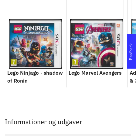
Feedback
Lego Ninjago - shadow
Lego Marvel Avengers
Ad
of Ronin
& 
Informationer og udgaver