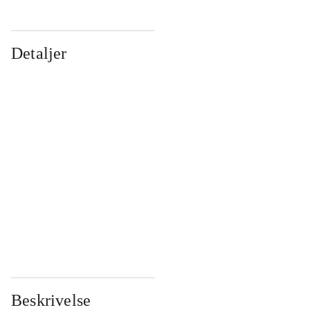
Detaljer
...
...
...
...
...
...
...
...
...
...
...
...
Beskrivelse