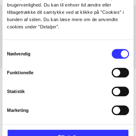
brugervenlighed. Du kan til enhver tid ændre eller
tilbagetrække dit samtykke ved at klikke på ”Cookies” i
bunden af siden. Du kan læse mere om de anvendte
cookies under ”Detaljer”.
Artikler med samme emner
Fra
Samtykkevalg
Nødvendig
Funktionelle
Statistik
Artikler
Alle registrerede artikler fordelt på udgivelser
Marketing
...