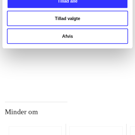
Tillad alle
...
Tillad valgte
...
Afvis
...
...
Minder om